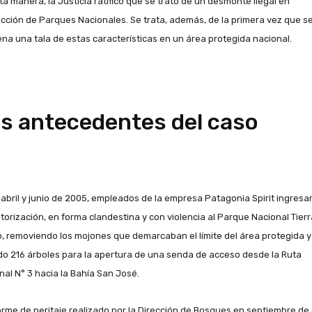
ta manera, la Justicia ratificó que se trató de un desmonte ilegal en
dicción de Parques Nacionales. Se trata, además, de la primera vez que s
na una tala de estas características en un área protegida nacional.
s antecedentes del caso
 abril y junio de 2005, empleados de la empresa Patagonia Spirit ingresa
utorización, en forma clandestina y con violencia al Parque Nacional Tierr
, removiendo los mojones que demarcaban el límite del área protegida y
do 216 árboles para la apertura de una senda de acceso desde la Ruta
nal N° 3 hacia la Bahía San José.
forme de peritaje realizado por la Dirección de Bosques en septiembre de