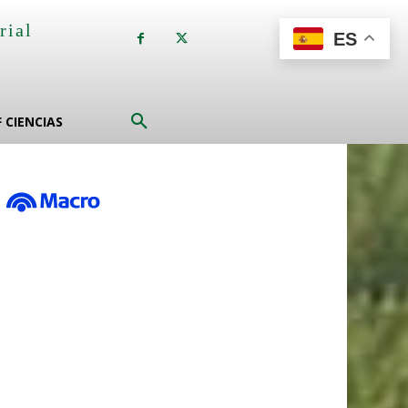
rial
ES
a
F CIENCIAS