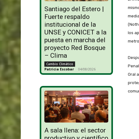
mismo
Santiago del Estero |
Fuerte respaldo
media
institucional de la
(Noth
UNSE y CONICET a la
los a
puesta en marcha del
metro
proyecto Red Bosque
– Clima
Despu
Cambio Climático
Penal
Patricia Escobar
-
04/08/2026
Oral a
prote
comun
A sala llena: el sector
productivo y científico