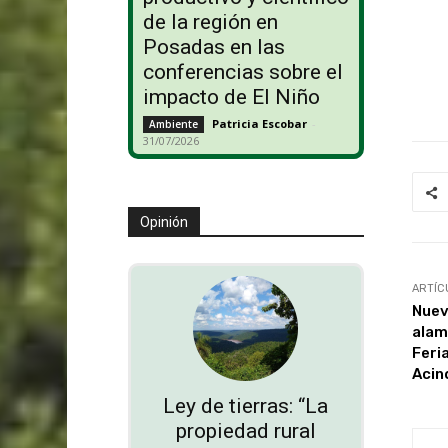
de la región en
Posadas en las
conferencias sobre el
impacto de El Niño
Patricia Escobar
-
Ambiente
31/07/2026
Opinión
ARTÍC
Nuev
alam
Feri
Acin
Ley de tierras: “La
propiedad rural