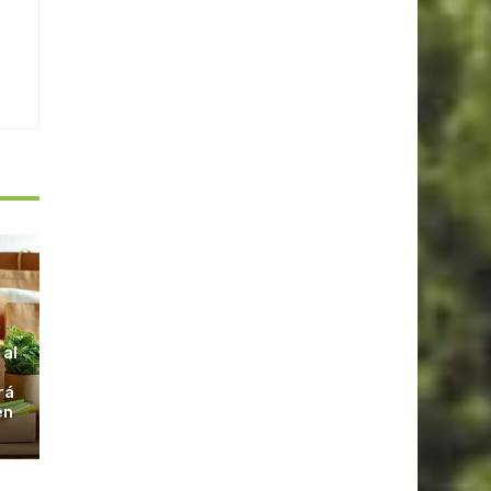
S
 al
rá
en