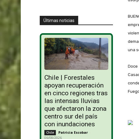
BUENO
Últimas noticias
empre
viole
demar
una s
Doce 
Casac
Chile | Forestales
conde
apoyan recuperación
Fuego
en cinco regiones tras
las intensas lluvias
que afectaron la zona
centro sur del país
con inundaciones
Patricia Escobar
-
Chile
06/08/2026