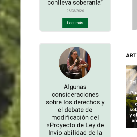
conlleva soberanía”
05/08/2026
Leer más
ART
Del
Algunas
Pu
consideraciones
sobre los derechos y
el debate de
sob
y e
modificación del
en
«Proyecto de Ley de
Inviolabilidad de la