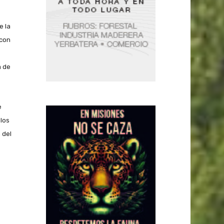
e la
 con
a de
e
los
 del