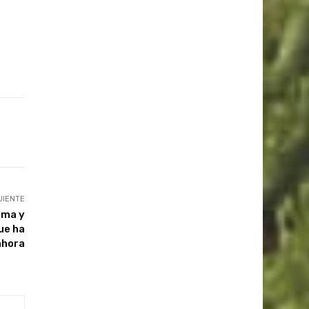
UIENTE
rma y
ue ha
ahora