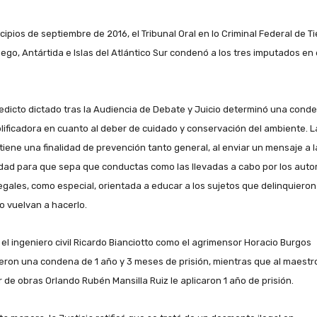
cipios de septiembre de 2016, el Tribunal Oral en lo Criminal Federal de Ti
uego, Antártida e Islas del Atlántico Sur condenó a los tres imputados en 
redicto dictado tras la Audiencia de Debate y Juicio determinó una cond
lificadora en cuanto al deber de cuidado y conservación del ambiente. L
tiene una finalidad de prevención tanto general, al enviar un mensaje a l
dad para que sepa que conductas como las llevadas a cabo por los auto
legales, como especial, orientada a educar a los sujetos que delinquieron
o vuelvan a hacerlo.
 el ingeniero civil Ricardo Bianciotto como el agrimensor Horacio Burgos
ieron una condena de 1 año y 3 meses de prisión, mientras que al maestr
 de obras Orlando Rubén Mansilla Ruiz le aplicaron 1 año de prisión.