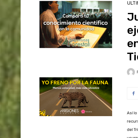
ULT
Ju
ej
en
Ti
Así l
recur
del T
usurp