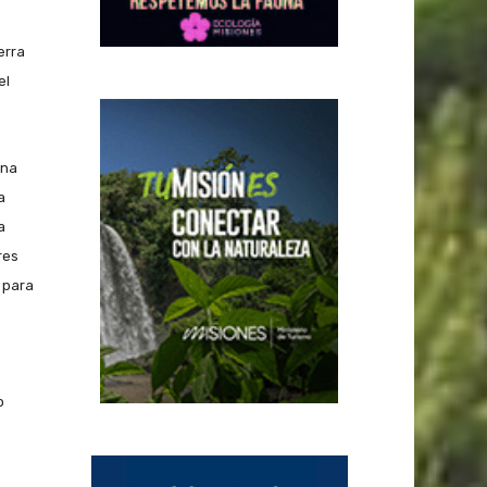
erra
el
ena
a
a
res
 para
o