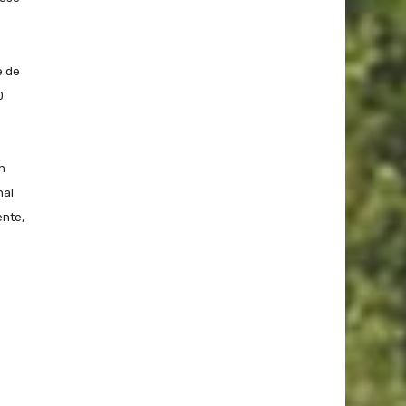
e de
0
n
nal
ente,