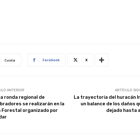
Facebook
X
Cuota
ULO ANTERIOR
ARTÍCULO SIG
a ronda regional de
La trayectoria del huracán I
bradores se realizarán en la
un balance de los daños q
a Forestal organizado por
dejado hasta 
dar