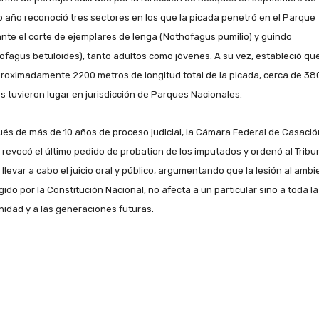
 año reconoció tres sectores en los que la picada penetró en el Parque
nte el corte de ejemplares de lenga (Nothofagus pumilio) y guindo
ofagus betuloides), tanto adultos como jóvenes. A su vez, estableció qu
proximadamente 2200 metros de longitud total de la picada, cerca de 38
s tuvieron lugar en jurisdicción de Parques Nacionales.
és de más de 10 años de proceso judicial, la Cámara Federal de Casació
 revocó el último pedido de probation de los imputados y ordenó al Tribu
 llevar a cabo el juicio oral y público, argumentando que la lesión al ambi
gido por la Constitución Nacional, no afecta a un particular sino a toda la
idad y a las generaciones futuras.