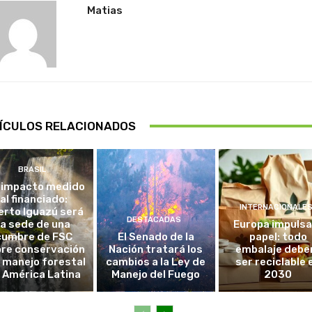
Matias
ÍCULOS RELACIONADOS
BRASIL
 impacto medido
al financiado:
INTERNACIONALE
erto Iguazú será
DESTACADAS
la sede de una
Europa impulsa
cumbre de FSC
El Senado de la
papel: todo
re conservación
Nación tratará los
embalaje debe
l manejo forestal
cambios a la Ley de
ser reciclable 
 América Latina
Manejo del Fuego
2030