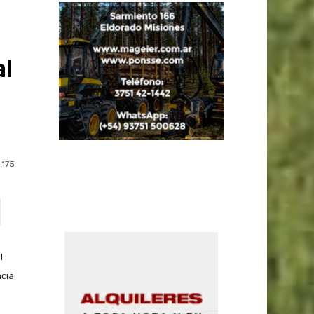
al
175
l
ncia