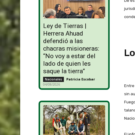
De es
juris
conde
Ley de Tierras |
Herrera Ahuad
defendió a las
chacras misioneras:
Lo
“No voy a estar del
lado de quien les
saque la tierra”
Patricia Escobar
-
Nacionales
04/08/2026
Entre
sin a
Fuego
talan
Nacio
El in