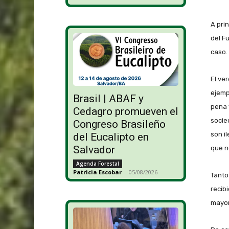
A prin
del F
caso.
El ve
ejemp
Brasil | ABAF y
pena 
Cedagro promueven el
socie
Congreso Brasileño
son i
del Eucalipto en
Salvador
que n
Agenda Forestal
Patricia Escobar
-
05/08/2026
Tanto
recib
mayor