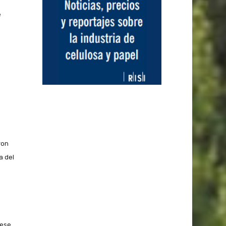
e
ron
a del
 ese