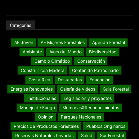
Categorías
AF Joven
AF Mujeres Forestales
Agenda Forestal
Ambiente
Aves del Mundo
Biodiversidad
Cambio Climático
Conservación
Construir con Madera
Contenido Patrocinado
Costa Rica
Destacadas
Educación
Energías Renovables
Galería de videos
Guia Forestal
Institucionales
Legislación y proyectos
Manejo de Fuego
Memorias&Reconocimientos
Opinión
Parques Nacionales
Precios de Productos Forestales
Pueblos Originarios
Reservas Naturales Privadas
Salud
Sur Forestal