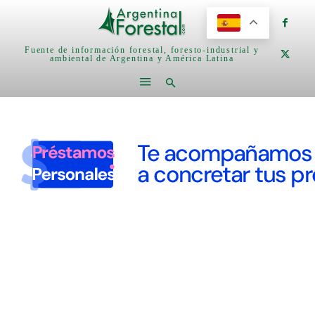
Fuente de información forestal, foresto-industrial y
ambiental de Argentina y América Latina