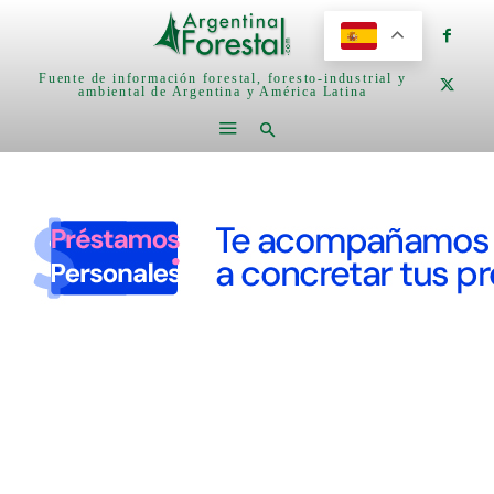
Fuente de información forestal, foresto-industrial y
ambiental de Argentina y América Latina