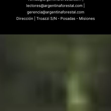
lectores@argentinaforestal.com |
gerencia@argentinaforestal.com
Dirección | Troazzi S/N - Posadas - Misiones