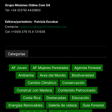
G
rupo Misiones
Online.Com
SA
Tel: +54 (0376) 4425800
Editora/periodista : Patricia Escobar
Contacto:
redaccion@argentinaforestal.com
Cel: (+54)9 376 15 4 131636
Categorías
AF Joven
AF Mujeres Forestales
Agenda Forestal
Ambiente
Aves del Mundo
Biodiversidad
Cambio Climático
Conservación
Construir con Madera
Contenido Patrocinado
Costa Rica
Destacadas
Educación
Energías Renovables
Galería de videos
Guia Forestal