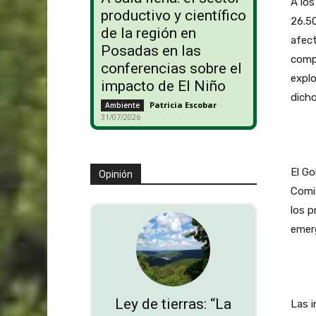
A los
productivo y científico
26.50
de la región en
afect
Posadas en las
compe
conferencias sobre el
expl
impacto de El Niño
dicho
Patricia Escobar
-
Ambiente
31/07/2026
El Go
Opinión
Comis
los p
emerg
Ley de tierras: “La
Las i