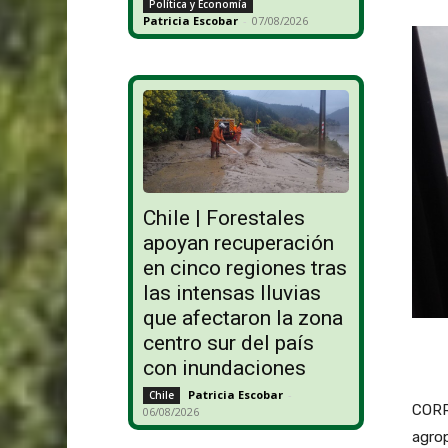
Política y Economía
Patricia Escobar
-
07/08/2026
Chile | Forestales
apoyan recuperación
en cinco regiones tras
las intensas lluvias
que afectaron la zona
centro sur del país
con inundaciones
Patricia Escobar
-
Chile
CORRI
06/08/2026
agrop