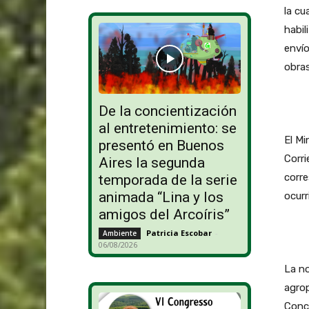
la cu
habil
envío
obras
De la concientización
al entretenimiento: se
El Mi
presentó en Buenos
Corri
Aires la segunda
corre
temporada de la serie
animada “Lina y los
ocurr
amigos del Arcoíris”
Patricia Escobar
-
Ambiente
06/08/2026
La no
agrop
Conce