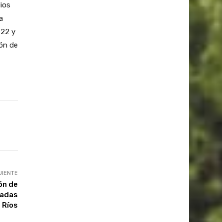
dios
a
 22 y
ión de
UIENTE
ón de
nadas
 Ríos