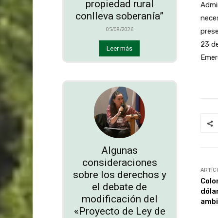
propiedad rural
Admin
conlleva soberanía”
neces
05/08/2026
prese
23 de
Leer más
Emer
Algunas
consideraciones
ARTÍC
sobre los derechos y
Colo
el debate de
dóla
modificación del
ambi
«Proyecto de Ley de