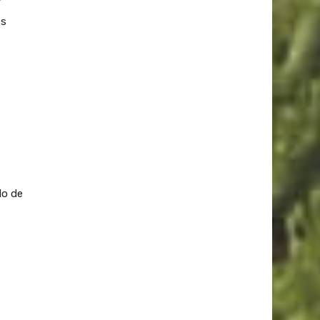
°
es
do de