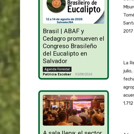
Mburu
Tomé,
Santa
Brasil | ABAF y
2017
Cedagro promueven el
Congreso Brasileño
del Eucalipto en
Salvador
La Re
Agenda Forestal
julio
Patricia Escobar
-
05/08/2026
fecha
agrop
acuer
1.712
A sala llena: el sector