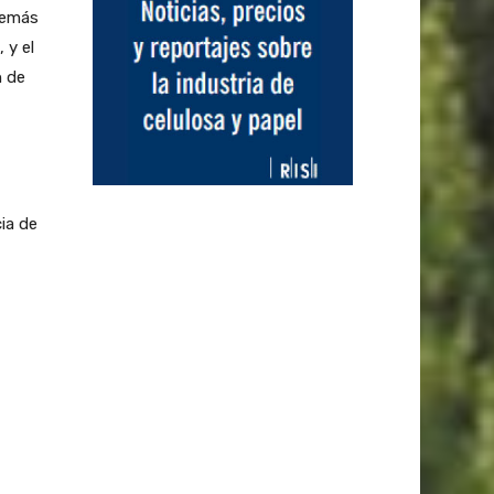
además
 y el
n de
cia de