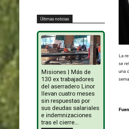
Últimas noticias
La re
se re
Misiones | Más de
una 
130 ex trabajadores
seman
del aserradero Linor
llevan cuatro meses
sin respuestas por
sus deudas salariales
Fuen
e indemnizaciones
tras el cierre...