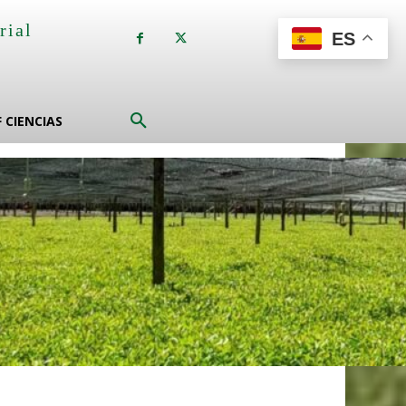
rial
ES
a
F CIENCIAS