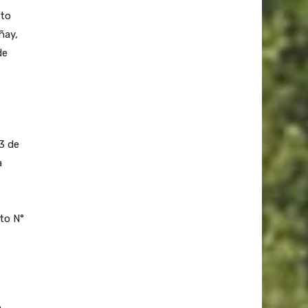
nto
ñay,
de
 3 de
a
eto N°