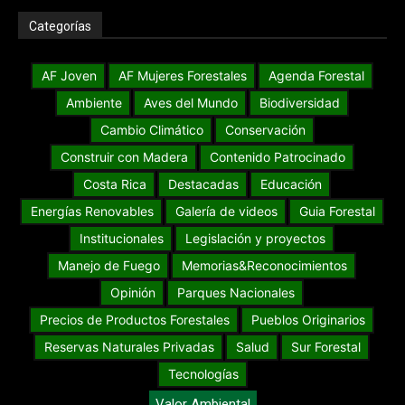
Categorías
AF Joven
AF Mujeres Forestales
Agenda Forestal
Ambiente
Aves del Mundo
Biodiversidad
Cambio Climático
Conservación
Construir con Madera
Contenido Patrocinado
Costa Rica
Destacadas
Educación
Energías Renovables
Galería de videos
Guia Forestal
Institucionales
Legislación y proyectos
Manejo de Fuego
Memorias&Reconocimientos
Opinión
Parques Nacionales
Precios de Productos Forestales
Pueblos Originarios
Reservas Naturales Privadas
Salud
Sur Forestal
Tecnologías
Valor Ambiental