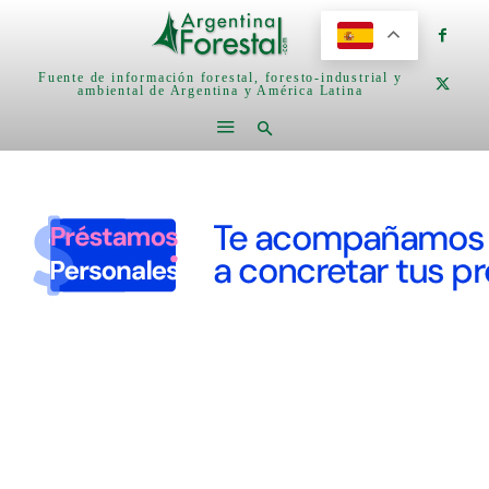
Fuente de información forestal, foresto-industrial y
ambiental de Argentina y América Latina