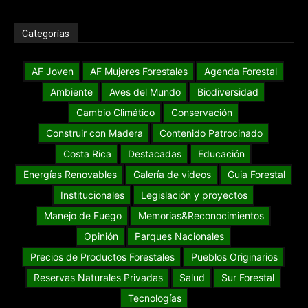
Categorías
AF Joven
AF Mujeres Forestales
Agenda Forestal
Ambiente
Aves del Mundo
Biodiversidad
Cambio Climático
Conservación
Construir con Madera
Contenido Patrocinado
Costa Rica
Destacadas
Educación
Energías Renovables
Galería de videos
Guia Forestal
Institucionales
Legislación y proyectos
Manejo de Fuego
Memorias&Reconocimientos
Opinión
Parques Nacionales
Precios de Productos Forestales
Pueblos Originarios
Reservas Naturales Privadas
Salud
Sur Forestal
Tecnologías