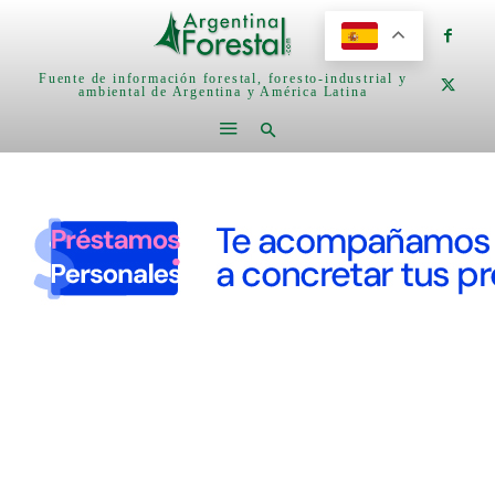
Fuente de información forestal, foresto-industrial y
ambiental de Argentina y América Latina