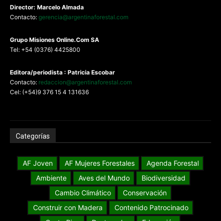
Director: Marcelo Almada
Contacto:
gerencia@argentinaforestal.com
G
rupo Misiones
Online.Com
SA
Tel: +54 (0376) 4425800
Editora/periodista : Patricia Escobar
Contacto:
redaccion@argentinaforestal.com
Cel: (+54)9 376 15 4 131636
Categorías
AF Joven
AF Mujeres Forestales
Agenda Forestal
Ambiente
Aves del Mundo
Biodiversidad
Cambio Climático
Conservación
Construir con Madera
Contenido Patrocinado