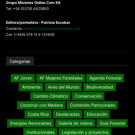
G
rupo Misiones
Online.Com
SA
Tel: +54 (0376) 4425800
Editora/periodista : Patricia Escobar
Contacto:
redaccion@argentinaforestal.com
Cel: (+54)9 376 15 4 131636
Categorías
AF Joven
AF Mujeres Forestales
Agenda Forestal
Ambiente
Aves del Mundo
Biodiversidad
Cambio Climático
Conservación
Construir con Madera
Contenido Patrocinado
Costa Rica
Destacadas
Educación
Energías Renovables
Galería de videos
Guia Forestal
Institucionales
Legislación y proyectos