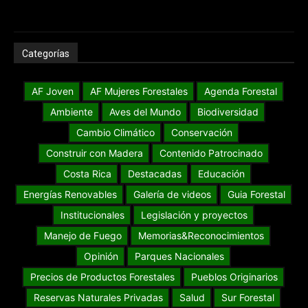
Categorías
AF Joven
AF Mujeres Forestales
Agenda Forestal
Ambiente
Aves del Mundo
Biodiversidad
Cambio Climático
Conservación
Construir con Madera
Contenido Patrocinado
Costa Rica
Destacadas
Educación
Energías Renovables
Galería de videos
Guia Forestal
Institucionales
Legislación y proyectos
Manejo de Fuego
Memorias&Reconocimientos
Opinión
Parques Nacionales
Precios de Productos Forestales
Pueblos Originarios
Reservas Naturales Privadas
Salud
Sur Forestal