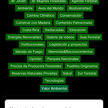
AF Joven
AF Mujeres Forestales
Agenda Forestal
Ambiente
Aves del Mundo
Biodiversidad
Cambio Climático
Conservación
Construir con Madera
Contenido Patrocinado
Costa Rica
Destacadas
Educación
Energías Renovables
Galería de videos
Guia Forestal
Institucionales
Legislación y proyectos
Manejo de Fuego
Memorias&Reconocimientos
Opinión
Parques Nacionales
Precios de Productos Forestales
Pueblos Originarios
Reservas Naturales Privadas
Salud
Sur Forestal
Tecnologías
Valor Ambiental