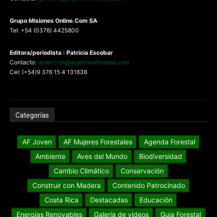
G
rupo Misiones
Online.Com
SA
Tel: +54 (0376) 4425800
Editora/periodista : Patricia Escobar
Contacto:
redaccion@argentinaforestal.com
Cel: (+54)9 376 15 4 131636
Categorías
AF Joven
AF Mujeres Forestales
Agenda Forestal
Ambiente
Aves del Mundo
Biodiversidad
Cambio Climático
Conservación
Construir con Madera
Contenido Patrocinado
Costa Rica
Destacadas
Educación
Energías Renovables
Galería de videos
Guia Forestal