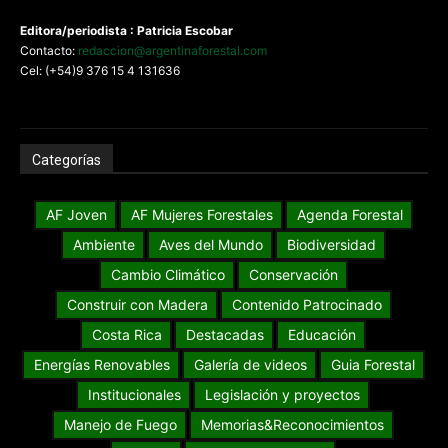
Editora/periodista : Patricia Escobar
Contacto:
redaccion@argentinaforestal.com
Cel: (+54)9 376 15 4 131636
Categorías
AF Joven
AF Mujeres Forestales
Agenda Forestal
Ambiente
Aves del Mundo
Biodiversidad
Cambio Climático
Conservación
Construir con Madera
Contenido Patrocinado
Costa Rica
Destacadas
Educación
Energías Renovables
Galería de videos
Guia Forestal
Institucionales
Legislación y proyectos
Manejo de Fuego
Memorias&Reconocimientos