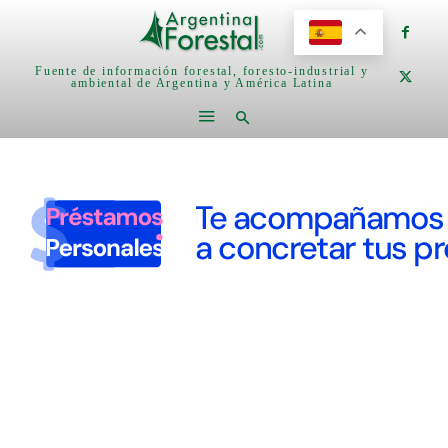
Fuente de información forestal, foresto-industrial y
ambiental de Argentina y América Latina