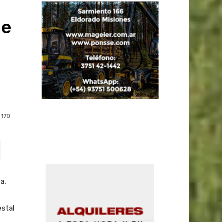
de
170
a,
estal