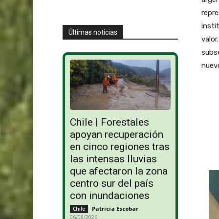
repre
insti
Últimas noticias
valor
subse
nuev
Chile | Forestales
apoyan recuperación
en cinco regiones tras
las intensas lluvias
que afectaron la zona
centro sur del país
con inundaciones
Patricia Escobar
-
Chile
06/08/2026