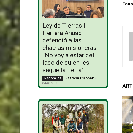
Ecua
Ley de Tierras |
Herrera Ahuad
defendió a las
chacras misioneras:
“No voy a estar del
lado de quien les
saque la tierra”
Patricia Escobar
-
Nacionales
04/08/2026
ART
Del
Pu