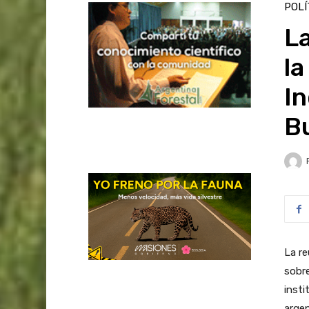
POLÍ
La
la
In
B
La re
sobre
insti
argen