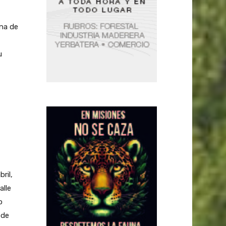
ena de
u
ril,
alle
o
 de