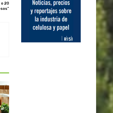
 o 20
esos”
S
 al