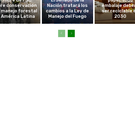
cumbre de FSC
El Senado de la
papel: todo
re conservación
Nación tratará los
embalaje debe
l manejo forestal
cambios a la Ley de
ser reciclable 
 América Latina
Manejo del Fuego
2030