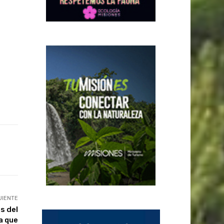
UIENTE
s del
a que