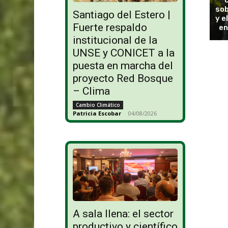
sob
Santiago del Estero |
y e
Fuerte respaldo
en
institucional de la
UNSE y CONICET a la
puesta en marcha del
proyecto Red Bosque
– Clima
Cambio Climático
Patricia Escobar
-
04/08/2026
A sala llena: el sector
productivo y científico