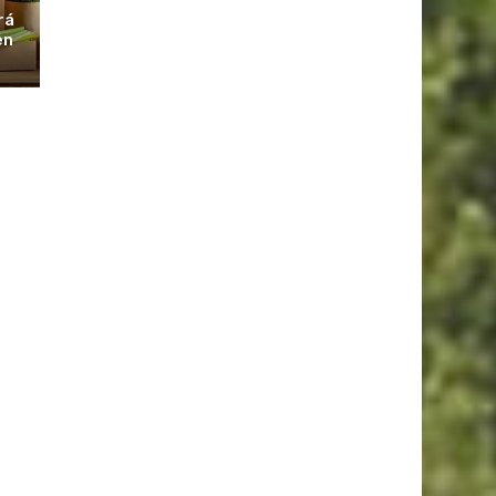
rá
en