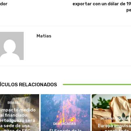
dor
exportar con un dólar de 19
p
Matias
ÍCULOS RELACIONADOS
BRASIL
 impacto medido
al financiado:
INTERNACIONALE
erto Iguazú será
DESTACADAS
la sede de una
Europa impulsa