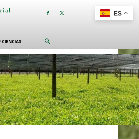
rial
ES
a
F CIENCIAS