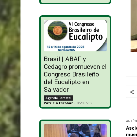
Brasil | ABAF y
Cedagro promueven el
Congreso Brasileño
del Eucalipto en
Salvador
Agenda Forestal
Patricia Escobar
-
05/08/2026
ARTÍC
Asci
muer