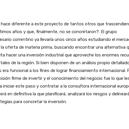
hace diferente a este proyecto de tantos otros que trascendier
ltimos años y que, finalmente, no se concretaron?. El grupo
sario correntino ya llevaría unos cinco años estudiando el merc
, la oferta de materia prima, buscando encontrar una alternativa 
ta hacer una inversión industrial que aproveche los enormes rec
tales de la región. Si bien disponen de un análisis propio detallad
s era funcional a los fines de lograr financiamiento internacional. 
cisión firme de invertir y el conocimiento del negocio fue lo que le
 a iniciar este paso y contratar a la consultora internacional euro
erá en definitiva la que planificará, analizará los riesgos y delineará
tegias para concretar la inversión.