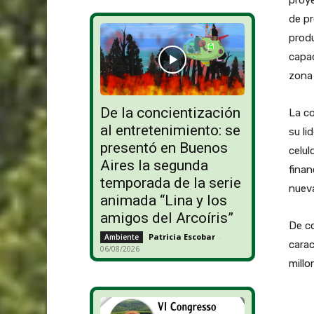
de pr
produ
capac
zona 
De la concientización
La co
al entretenimiento: se
su li
presentó en Buenos
celul
Aires la segunda
finan
temporada de la serie
nueva
animada “Lina y los
amigos del Arcoíris”
De co
Patricia Escobar
-
Ambiente
carac
06/08/2026
millo