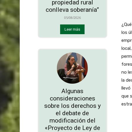
propiedad rural
conlleva soberanía”
05/08/2026
¿Qué 
Leer más
los ú
empre
local
permi
fores
no le
la de
llevó
Algunas
que s
consideraciones
estra
sobre los derechos y
el debate de
modificación del
«Proyecto de Ley de