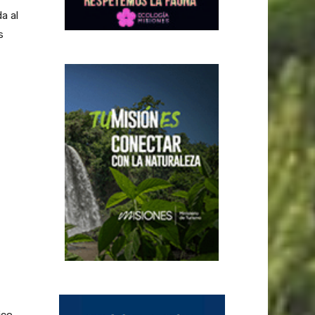
a al
s
ico