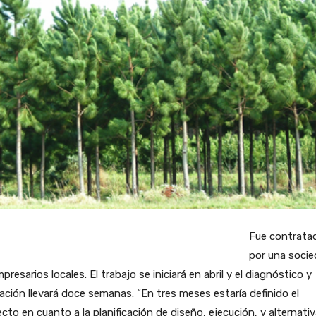
Fue contrata
por una soci
presarios locales. El trabajo se iniciará en abril y el diagnóstico y
ación llevará doce semanas. “En tres meses estaría definido el
cto en cuanto a la planificación de diseño, ejecución, y alternati