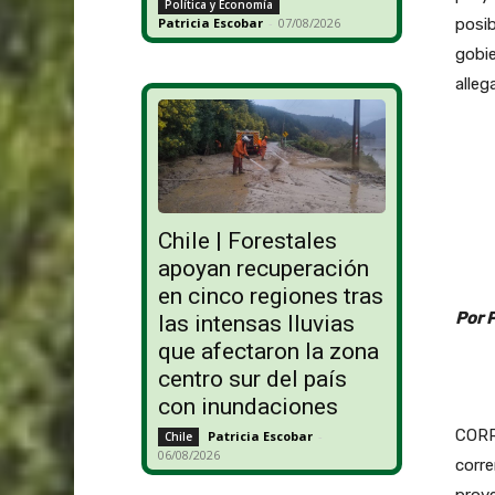
Política y Economía
posib
Patricia Escobar
-
07/08/2026
gobie
alleg
Chile | Forestales
apoyan recuperación
en cinco regiones tras
Por 
las intensas lluvias
que afectaron la zona
centro sur del país
con inundaciones
CORR
Patricia Escobar
-
Chile
06/08/2026
corre
proye