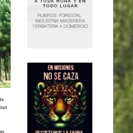
da
edad
vas