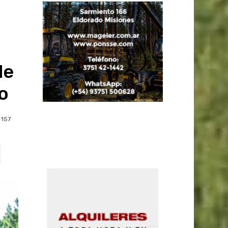
de
o
157