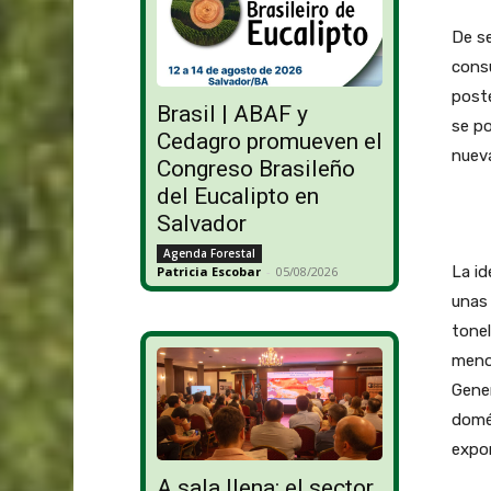
De se
consu
poste
Brasil | ABAF y
se po
Cedagro promueven el
nueva
Congreso Brasileño
del Eucalipto en
Salvador
Agenda Forestal
La id
Patricia Escobar
-
05/08/2026
unas 
tonel
menor
Gener
domés
expor
A sala llena: el sector