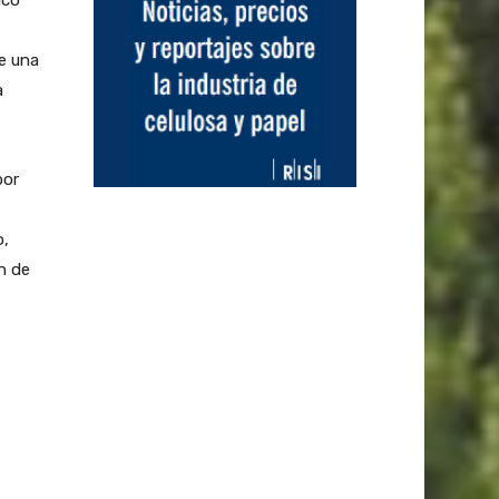
e una
a
por
o,
n de