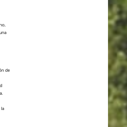
no,
 una
ón de
ad
a.
 la