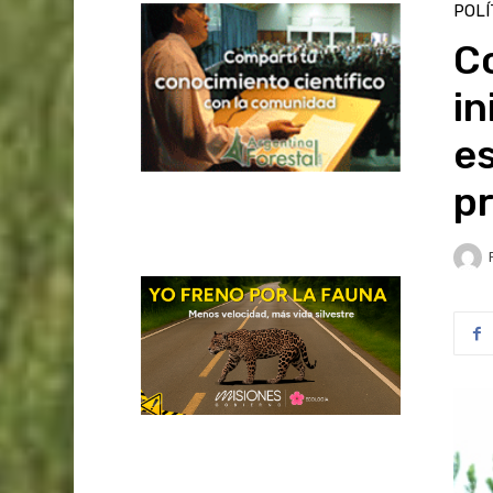
POLÍ
Co
in
es
pr