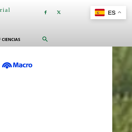
rial
ES
a
F CIENCIAS