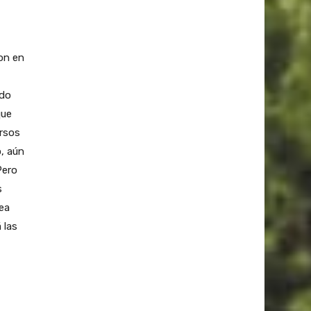
on en
ado
que
ursos
o, aún
Pero
s
pea
 las