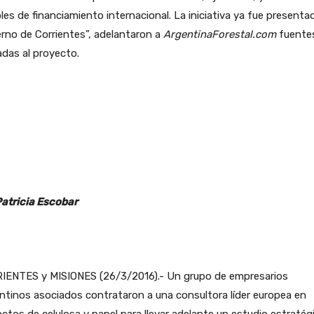
les de financiamiento internacional. La iniciativa ya fue presentad
rno de Corrientes”, adelantaron a
ArgentinaForestal.com
fuente
adas al proyecto.
Patricia Escobar
IENTES y MISIONES (26/3/2016).- Un grupo de empresarios
ntinos asociados contrataron a una consultora líder europea en
ctos de celulosa y papel para llevar adelante un estudio estratég