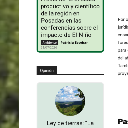
productivo y científico
de la región en
Por o
Posadas en las
conferencias sobre el
juríd
impacto de El Niño
ensam
fores
Patricia Escobar
-
Ambiente
31/07/2026
para 
del a
Tambi
Opinión
proy
Pa
Ley de tierras: “La