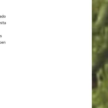
mado
mita
es
ipen