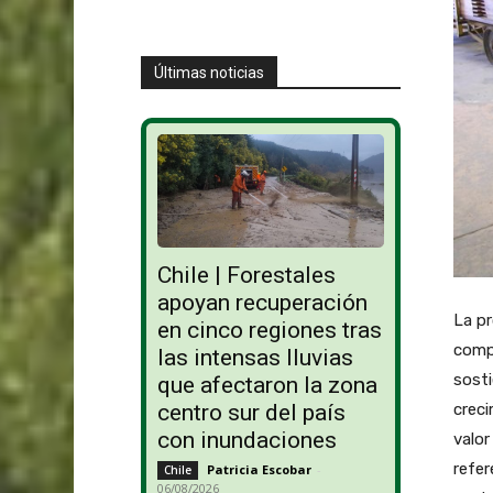
Últimas noticias
Chile | Forestales
apoyan recuperación
La pr
en cinco regiones tras
compe
las intensas lluvias
sosti
que afectaron la zona
creci
centro sur del país
con inundaciones
valor
refer
Patricia Escobar
-
Chile
06/08/2026