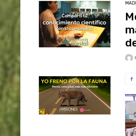
MAD
Me
m
de