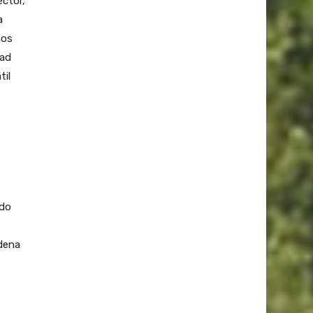
ector,
a
nos
dad
til
ado
adena