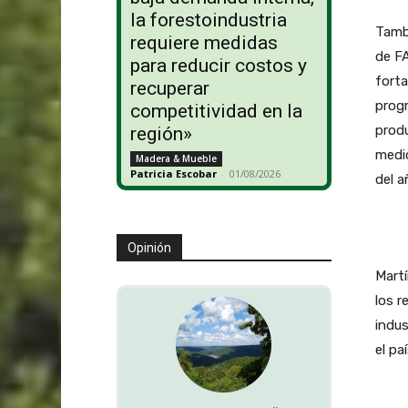
la forestoindustria
Tamb
requiere medidas
de F
para reducir costos y
forta
recuperar
progr
competitividad en la
produ
región»
medio
Madera & Mueble
Patricia Escobar
-
01/08/2026
del a
Opinión
Martí
los r
indus
el paí