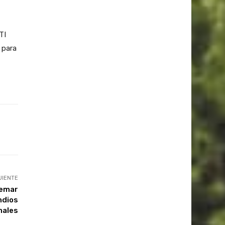
TI
 para
UIENTE
remar
ndios
nales