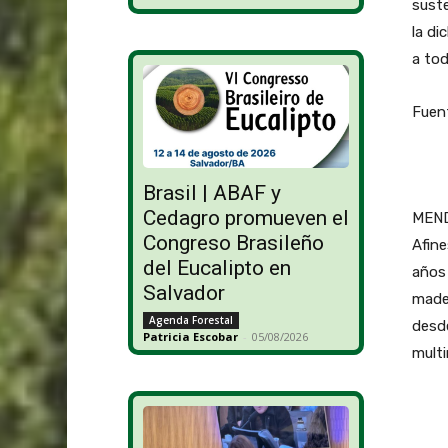
sust
la di
a tod
Fuent
Brasil | ABAF y
Cedagro promueven el
MENDO
Congreso Brasileño
Afin
del Eucalipto en
años 
Salvador
made
Agenda Forestal
desde
Patricia Escobar
-
05/08/2026
multi