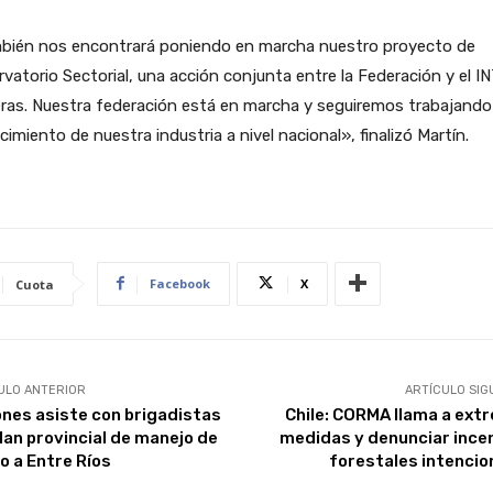
bién nos encontrará poniendo en marcha nuestro proyecto de
vatorio Sectorial, una acción conjunta entre la Federación y el IN
ras. Nuestra federación está en marcha y seguiremos trabajando
ecimiento de nuestra industria a nivel nacional», finalizó Martín.
Facebook
X
Cuota
ULO ANTERIOR
ARTÍCULO SIG
ones asiste con brigadistas
Chile: CORMA llama a ext
plan provincial de manejo de
medidas y denunciar ince
o a Entre Ríos
forestales intencio