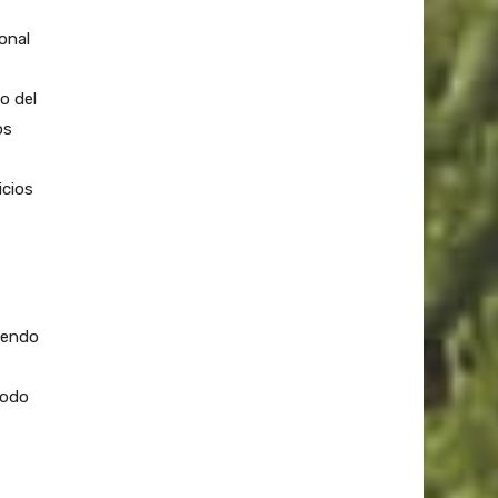
onal
o del
os
icios
tiendo
todo