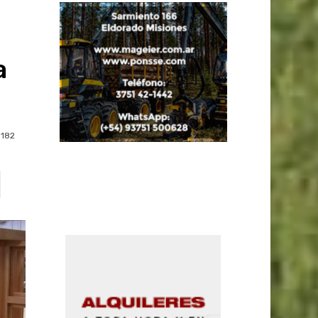
a
182