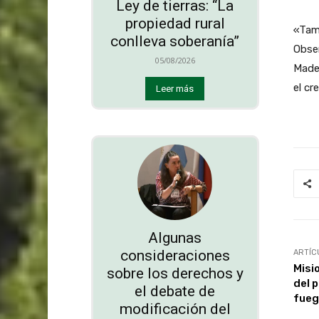
Ley de tierras: “La
propiedad rural
«Tam
conlleva soberanía”
Obser
05/08/2026
Made
el cr
Leer más
Algunas
consideraciones
ARTÍC
Misi
sobre los derechos y
del 
el debate de
fueg
modificación del