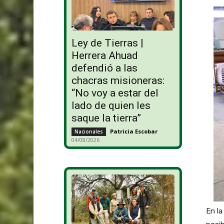
Ley de Tierras |
Herrera Ahuad
defendió a las
chacras misioneras:
“No voy a estar del
lado de quien les
saque la tierra”
Patricia Escobar
-
Nacionales
04/08/2026
En la