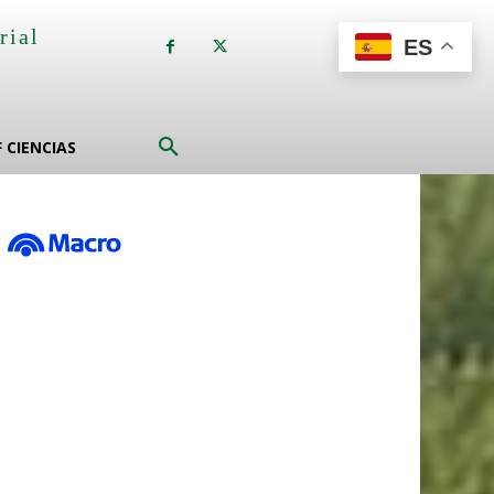
rial
ES
a
F CIENCIAS