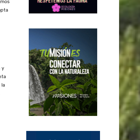
nemos
apta
 y
nta
 la
s