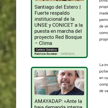
posib
Santiago del Estero |
propi
Fuerte respaldo
mader
institucional de la
perm
UNSE y CONICET a la
de vi
puesta en marcha del
como
proyecto Red Bosque
propi
– Clima
Cambio Climático
Patricia Escobar
-
04/08/2026
La in
poten
en cu
compe
de va
AMAYADAP: «Ante la
baja demanda interna,