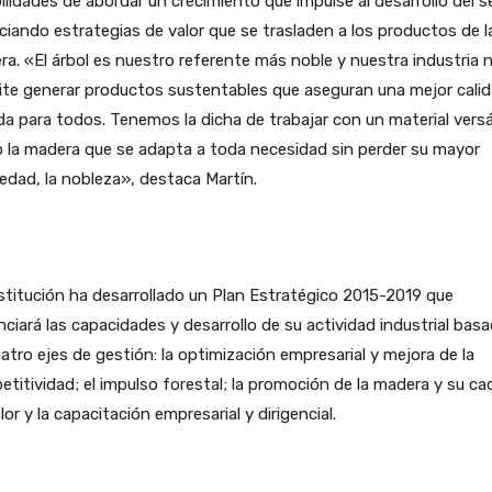
ilidades de abordar un crecimiento que impulse al desarrollo del s
ciando estrategias de valor que se trasladen a los productos de l
a. «El árbol es nuestro referente más noble y nuestra industria 
ite generar productos sustentables que aseguran una mejor cali
da para todos. Tenemos la dicha de trabajar con un material versá
 la madera que se adapta a toda necesidad sin perder su mayor
edad, la nobleza», destaca Martín.
stitución ha desarrollado un Plan Estratégico 2015-2019 que
ciará las capacidades y desarrollo de su actividad industrial bas
atro ejes de gestión: la optimización empresarial y mejora de la
titividad; el impulso forestal; la promoción de la madera y su c
lor y la capacitación empresarial y dirigencial.