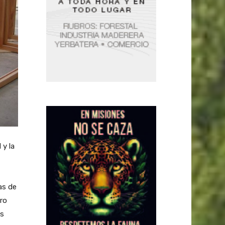
 y la
,
as de
tro
os