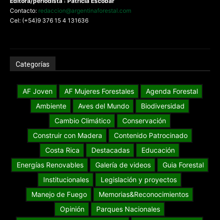
Editora/periodista : Patricia Escobar
Contacto:
redaccion@argentinaforestal.com
Cel: (+54)9 376 15 4 131636
Categorías
AF Joven
AF Mujeres Forestales
Agenda Forestal
Ambiente
Aves del Mundo
Biodiversidad
Cambio Climático
Conservación
Construir con Madera
Contenido Patrocinado
Costa Rica
Destacadas
Educación
Energías Renovables
Galería de videos
Guia Forestal
Institucionales
Legislación y proyectos
Manejo de Fuego
Memorias&Reconocimientos
Opinión
Parques Nacionales