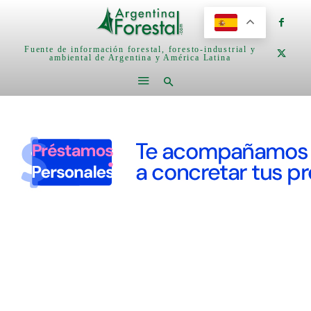
Fuente de información forestal, foresto-industrial y
ambiental de Argentina y América Latina