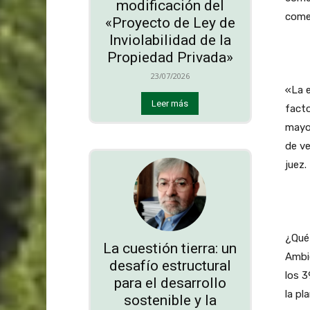
modificación del
come
«Proyecto de Ley de
Inviolabilidad de la
Propiedad Privada»
23/07/2026
«La e
Leer más
fact
mayor
de ve
juez.
¿Qué 
La cuestión tierra: un
Ambie
desafío estructural
los 3
para el desarrollo
la pl
sostenible y la