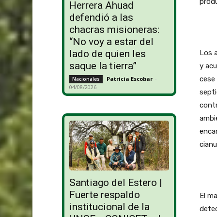
produ
Herrera Ahuad
defendió a las
chacras misioneras:
“No voy a estar del
lado de quien les
Los a
saque la tierra”
y acu
cese 
Patricia Escobar
-
Nacionales
04/08/2026
septi
cont
ambie
encar
cianu
Santiago del Estero |
Fuerte respaldo
El ma
institucional de la
detec