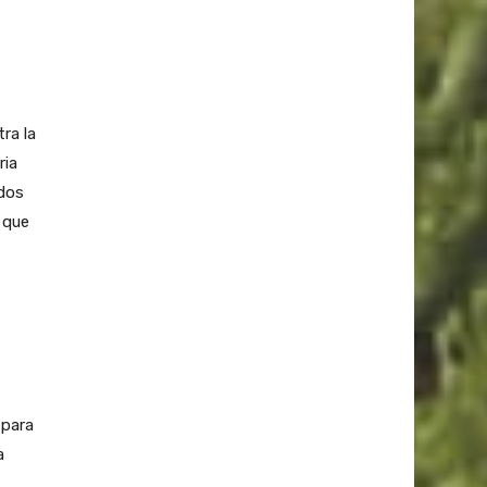
ra la
ria
 dos
 que
 para
a