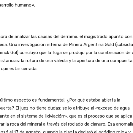
sarrollo humano».
hora de analizar las causas del derrame, el magistrado apuntó cont
sa. Una investigación interna de Minera Argentina Gold (subsidia
rrick Gol) concluyó que la fuga se produjo por la combinación de
nstancias: la rotura de una válvula y la apertura de una compuerta
 que estar cerrada.
último aspecto es fundamental. ¿Por qué estaba abierta la
erta? El juez no tiene dudas: se lo atribuye al «exceso de agua
lante en el sistema de lixiviación», que es el proceso que se aplica
ar la roca del mineral a través del rociado de cianuro. Esa anomalí
zó el 17 de agosto, cuando la planta declaró el «código rojo» y