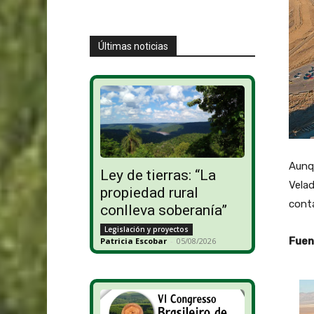
Últimas noticias
Aunqu
Ley de tierras: “La
Vela
propiedad rural
conta
conlleva soberanía”
Legislación y proyectos
Fuen
Patricia Escobar
-
05/08/2026