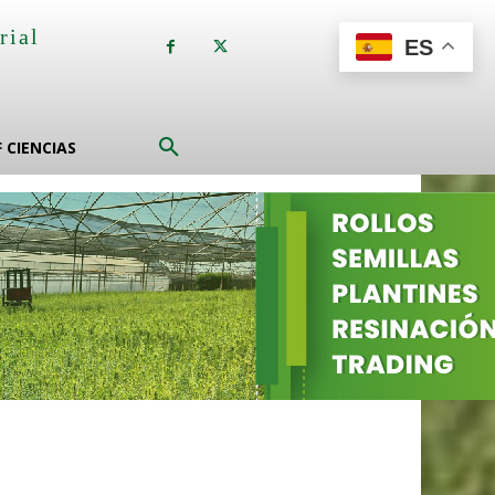
rial
ES
a
F CIENCIAS