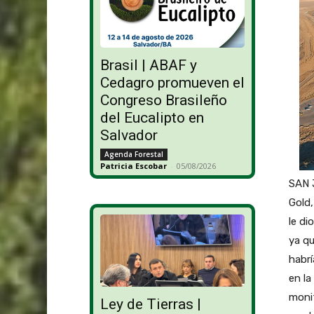
Brasil | ABAF y
Cedagro promueven el
Congreso Brasileño
del Eucalipto en
Salvador
Agenda Forestal
Patricia Escobar
-
05/08/2026
SAN J
Gold,
le di
ya qu
habrí
en la
monit
Ley de Tierras |