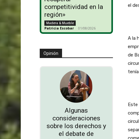
el de
competitividad en la
región»
Madera & Mueble
Patricia Escobar
-
01/08/2026
A la 
empre
Opinión
de Ba
circu
tenía
Este 
Algunas
compu
consideraciones
circu
sobre los derechos y
separ
el debate de
comen