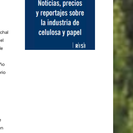
chal
el
de
año
rio
e
en