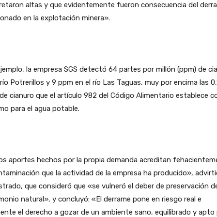
retaron altas y que evidentemente fueron consecuencia del derr
onado en la explotación minera».
jemplo, la empresa SGS detectó 64 partes por millón (ppm) de ci
 río Potrerillos y 9 ppm en el río Las Taguas, muy por encima las 0
e cianuro que el artículo 982 del Código Alimentario establece 
o para el agua potable.
os aportes hechos por la propia demanda acreditan fehacientem
ntaminación que la actividad de la empresa ha producido», advirti
trado, que consideró que «se vulneró el deber de preservación de
monio natural», y concluyó: «El derrame pone en riesgo real e
ente el derecho a gozar de un ambiente sano, equilibrado y apto