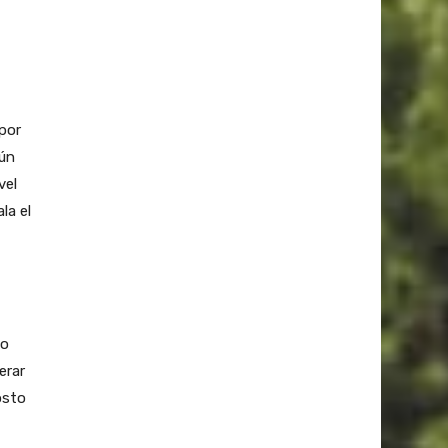
por
aún
vel
la el
to
erar
osto