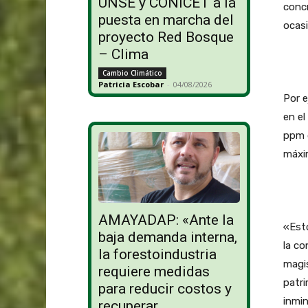
UNSE y CONICET a la
conc
puesta en marcha del
ocasi
proyecto Red Bosque
– Clima
Cambio Climático
Patricia Escobar
-
04/08/2026
Por e
en el
ppm d
máxim
AMAYADAP: «Ante la
«Est
baja demanda interna,
la co
la forestoindustria
magis
requiere medidas
patri
para reducir costos y
inmin
recuperar