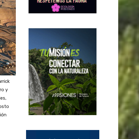
rrick
ro y
les,
gosto
ción