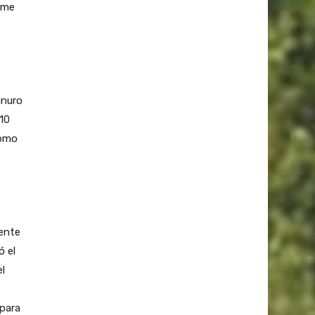
ame
anuro
,10
como
ente
ó el
l
 para