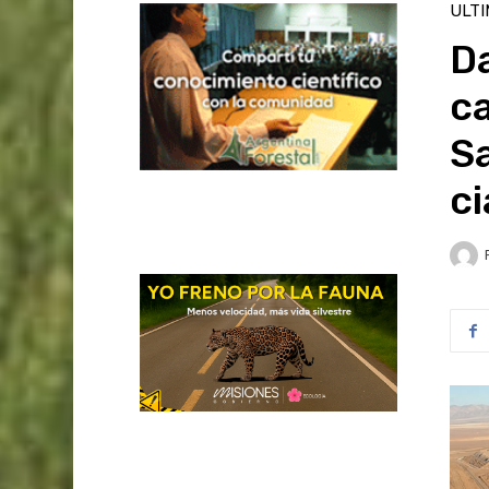
ULT
Da
ca
S
c