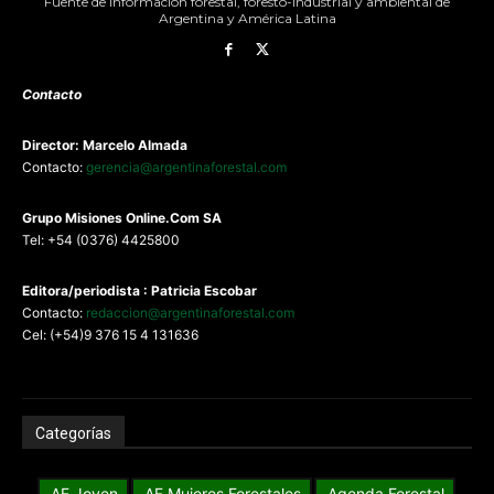
Fuente de información forestal, foresto-industrial y ambiental de
Argentina y América Latina
Contacto
Director: Marcelo Almada
Contacto:
gerencia@argentinaforestal.com
G
rupo Misiones
Online.Com
SA
Tel: +54 (0376) 4425800
Editora/periodista : Patricia Escobar
Contacto:
redaccion@argentinaforestal.com
Cel: (+54)9 376 15 4 131636
Categorías
AF Joven
AF Mujeres Forestales
Agenda Forestal