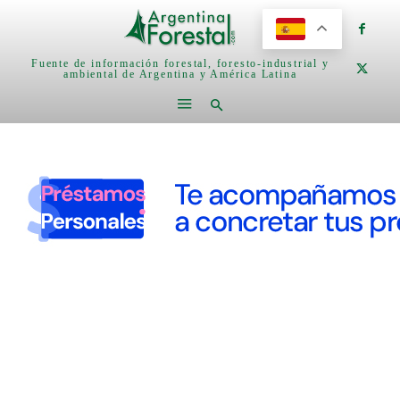
Fuente de información forestal, foresto-industrial y
ambiental de Argentina y América Latina