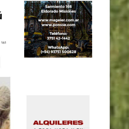
ú
161