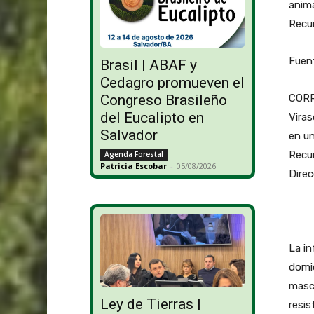
anima
Recur
Fuent
Brasil | ABAF y
Cedagro promueven el
CORRI
Congreso Brasileño
del Eucalipto en
Viras
Salvador
en un
Recur
Agenda Forestal
Patricia Escobar
-
05/08/2026
Direc
La in
domic
masco
Ley de Tierras |
resis