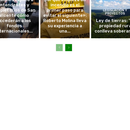
intendentes y
incendio es el
pietarios de San
primer paso para
LEGISLACIÓN Y
PROYECTOS
Vicente cómo
evitar el siguiente»:
ccederán a los
Roberto Molina lleva
Ley de tierras: 
fondos
su experiencia a
propiedad rur
ternacionales...
una...
conlleva sobera