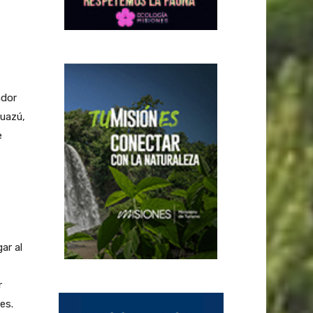
ador
Guazú,
e
ar al
r
es.