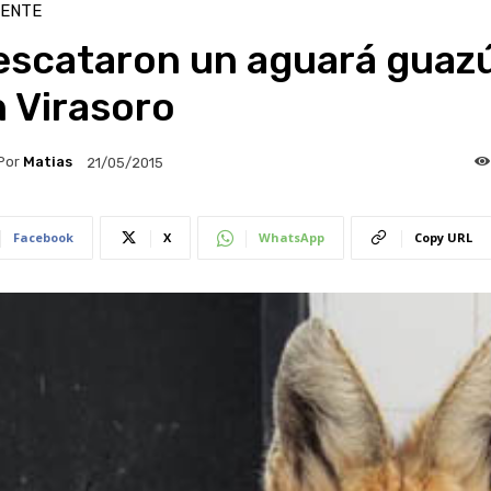
IENTE
escataron un aguará guaz
 Virasoro
Por
Matias
21/05/2015
Facebook
X
WhatsApp
Copy URL