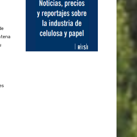
de
ntena
u
es