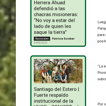
Herrera Ahuad
defendió a las
chacras misioneras:
“No voy a estar del
Luego
lado de quien les
Parq
saque la tierra”
para 
Patricia Escobar
-
Nacionales
poste
04/08/2026
“La 
Provi
subr
Santiago del Estero |
Fuerte respaldo
institucional de la
Por s