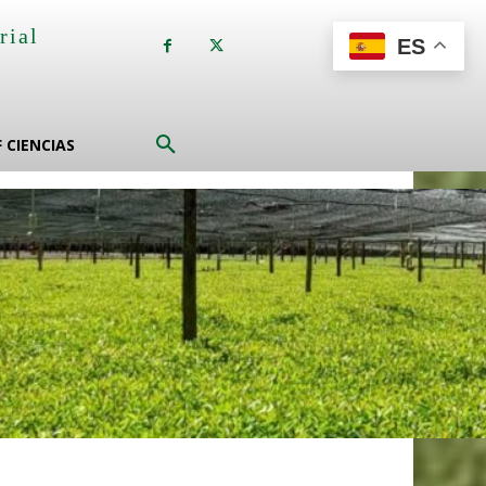
rial
ES
a
F CIENCIAS