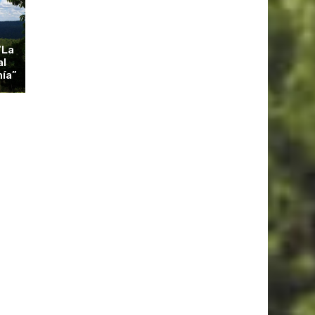
“La
al
nía”