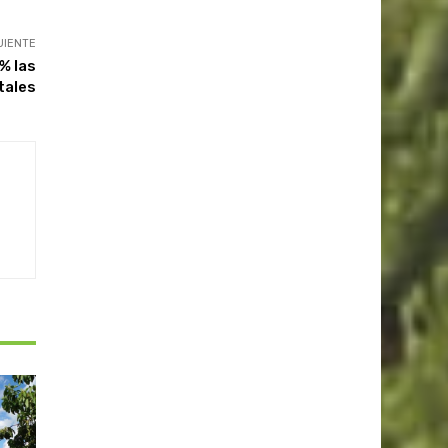
UIENTE
% las
tales