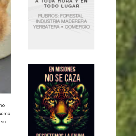
cho
 como
 su