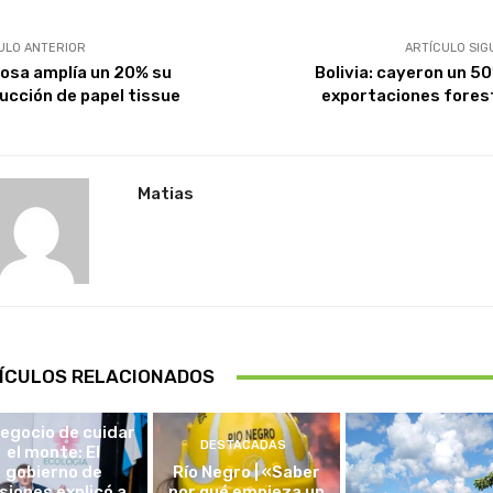
ULO ANTERIOR
ARTÍCULO SIG
losa amplía un 20% su
Bolivia: cayeron un 50
ucción de papel tissue
exportaciones fores
Matias
ÍCULOS RELACIONADOS
DESTACADAS
negocio de cuidar
DESTACADAS
el monte: El
gobierno de
Río Negro | «Saber
siones explicó a
por qué empieza un