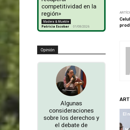
competitividad en la
región»
ARTÍC
Celu
Madera & Mueble
prod
Patricia Escobar
-
01/08/2026
Opinión
ART
Algunas
consideraciones
El 
sobre los derechos y
el debate de
Mi