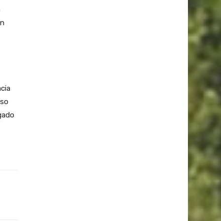
n
un
acia
oso
egado