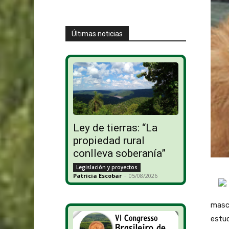
Últimas noticias
Ley de tierras: “La
propiedad rural
conlleva soberanía”
Legislación y proyectos
Patricia Escobar
-
05/08/2026
masco
estud