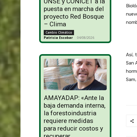
UNSE y CONICET a la
Bioló
puesta en marcha del
nuevo
proyecto Red Bosque
nomb
– Clima
Cambio Climático
Patricia Escobar
-
04/08/2026
Así, 
San A
hormi
Sam, 
AMAYADAP: «Ante la
baja demanda interna,
la forestoindustria
requiere medidas
para reducir costos y
recuperar