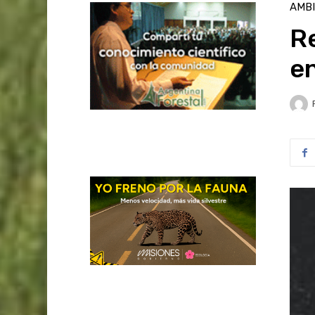
AMB
R
en