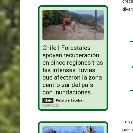
creci
diver
Chile | Forestales
apoyan recuperación
en cinco regiones tras
las intensas lluvias
que afectaron la zona
centro sur del país
con inundaciones
Patricia Escobar
-
Chile
06/08/2026
Los p
país 