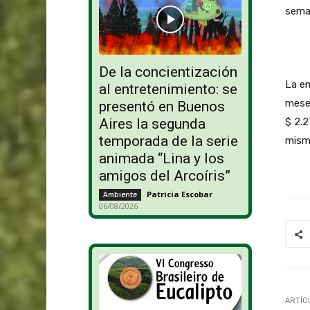
sema
De la concientización
La em
al entretenimiento: se
meses
presentó en Buenos
$ 2.2
Aires la segunda
temporada de la serie
mismo
animada “Lina y los
amigos del Arcoíris”
Patricia Escobar
-
Ambiente
06/08/2026
ARTÍC