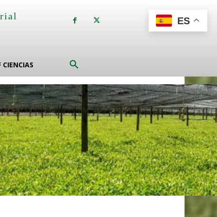
rial
ES
a
F CIENCIAS