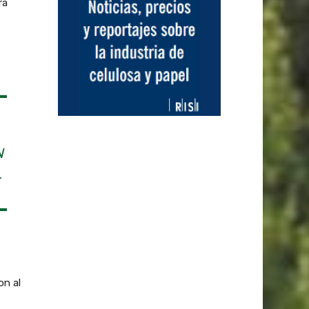
rá
N
L
on al