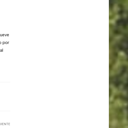
nueve
o por
al
UIENTE