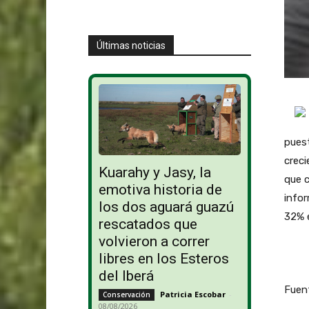
Últimas noticias
puest
creci
Kuarahy y Jasy, la
que 
emotiva historia de
info
los dos aguará guazú
32% e
rescatados que
volvieron a correr
libres en los Esteros
del Iberá
Fuent
Patricia Escobar
-
Conservación
08/08/2026