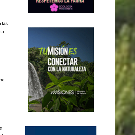
 las
na
una
e