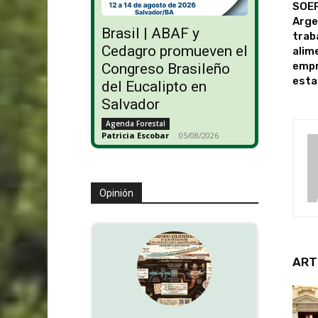
SOEP
Arge
Brasil | ABAF y
trab
Cedagro promueven el
alim
empr
Congreso Brasileño
esta
del Eucalipto en
Salvador
Agenda Forestal
Patricia Escobar
-
05/08/2026
Opinión
ART