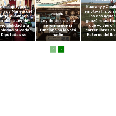
DESTACADAS
CONSERVACIÓN
in el capítulo de
Kuarahy y Jasy,
rras y Manejo del
emotiva histori
OPINIÓN
uego, el Senado
los dos aguar
probó la Ley de
Ley de tierras | La
guazú rescata
violabilidad a la
reforma que sí
que volvieron 
piedad privada :
funcionó no la votó
correr libres en 
 Diputados se...
nadie
Esteros del Ibe