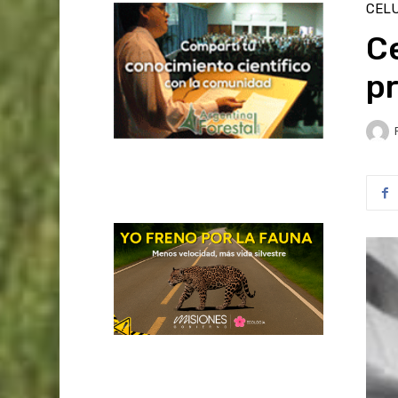
CELU
Ce
pr