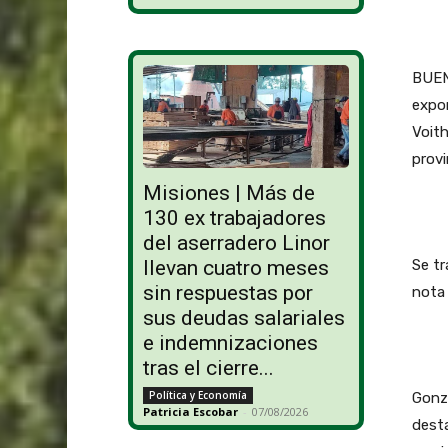
BUENO
expor
Voith
provi
Misiones | Más de
130 ex trabajadores
del aserradero Linor
Se tr
llevan cuatro meses
sin respuestas por
nota 
sus deudas salariales
e indemnizaciones
tras el cierre...
Política y Economía
Gonza
Patricia Escobar
-
07/08/2026
dest