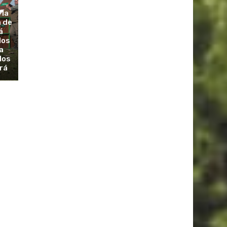
 la
a de
á
dos
a
los
rá