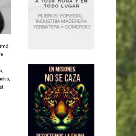
ormó
de
a,
ales,
el