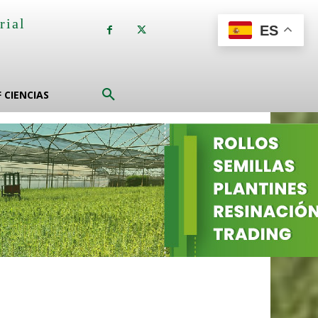
rial
ES
a
F CIENCIAS