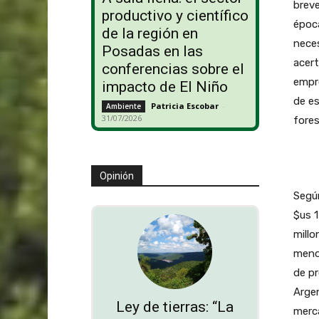
breve
productivo y científico
época
de la región en
neces
Posadas en las
acert
conferencias sobre el
empre
impacto de El Niño
de es
Patricia Escobar
-
Ambiente
31/07/2026
fores
Opinión
Según
$us 1
millo
menos
de pr
Argen
Ley de tierras: “La
merc