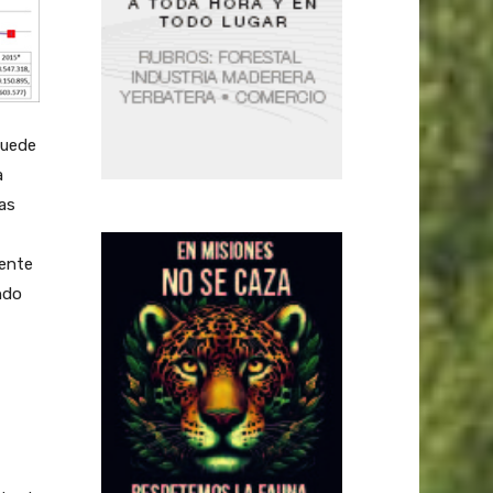
puede
a
sas
mente
ndo