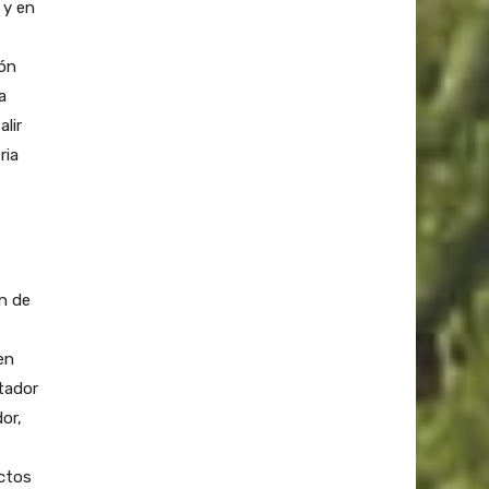
 y en
ión
a
lir
ria
n de
en
rtador
or,
ctos