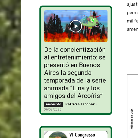
ajust
permi
mil f
amena
De la concientización
al entretenimiento: se
presentó en Buenos
Aires la segunda
temporada de la serie
animada “Lina y los
amigos del Arcoíris”
Patricia Escobar
-
Ambiente
06/08/2026