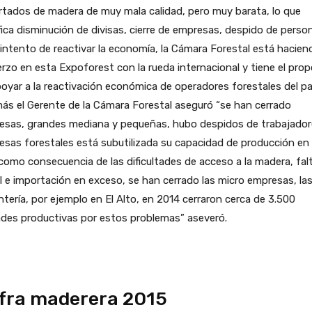
tados de madera de muy mala calidad, pero muy barata, lo que
fica disminución de divisas, cierre de empresas, despido de person
 intento de reactivar la economía, la Cámara Forestal está hacien
rzo en esta Expoforest con la rueda internacional y tiene el prop
oyar a la reactivación económica de operadores forestales del paí
s el Gerente de la Cámara Forestal aseguró “se han cerrado
esas, grandes mediana y pequeñas, hubo despidos de trabajadore
sas forestales está subutilizada su capacidad de producción en
omo consecuencia de las dificultades de acceso a la madera, fal
l e importación en exceso, se han cerrado las micro empresas, la
ntería, por ejemplo en El Alto, en 2014 cerraron cerca de 3.500
ades productivas por estos problemas” aseveró.
fra maderera 2015