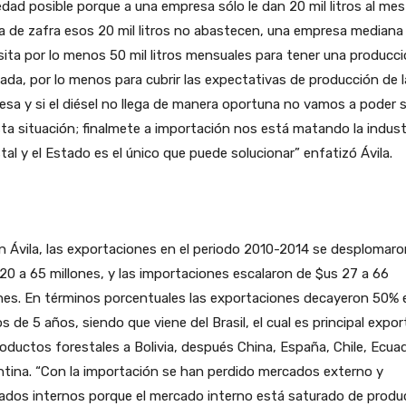
dad posible porque a una empresa sólo le dan 20 mil litros al mes
 de zafra esos 20 mil litros no abastecen, una empresa mediana
ita por lo menos 50 mil litros mensuales para tener una producc
ada, por lo menos para cubrir las expectativas de producción de l
sa y si el diésel no llega de manera oportuna no vamos a poder sa
ta situación; finalmete a importación nos está matando la indust
tal y el Estado es el único que puede solucionar” enfatizó Ávila.
 Ávila, las exportaciones en el periodo 2010-2014 se desplomaro
20 a 65 millones, y las importaciones escalaron de $us 27 a 66
nes. En términos porcentuales las exportaciones decayeron 50% 
 de 5 años, siendo que viene del Brasil, el cual es principal expo
oductos forestales a Bolivia, después China, España, Chile, Ecuad
tina. “Con la importación se han perdido mercados externo y
ados internos porque el mercado interno está saturado de produ