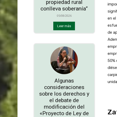
propiedad rural
impor
conlleva soberanía”
signi
05/08/2026
en el
esfue
Leer más
de ap
Ademá
empr
empre
50% c
diése
carpi
Algunas
unid
consideraciones
sobre los derechos y
el debate de
modificación del
Za
«Proyecto de Ley de