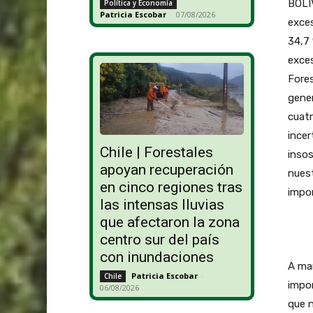
BOLIV
Política y Economía
Patricia Escobar
-
07/08/2026
exces
34,7 
exces
Fores
gener
cuatr
incer
Chile | Forestales
insos
apoyan recuperación
nuest
en cinco regiones tras
impo
las intensas lluvias
que afectaron la zona
centro sur del país
con inundaciones
A mar
Patricia Escobar
-
Chile
impor
06/08/2026
que n