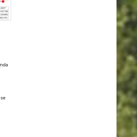
enda
 se