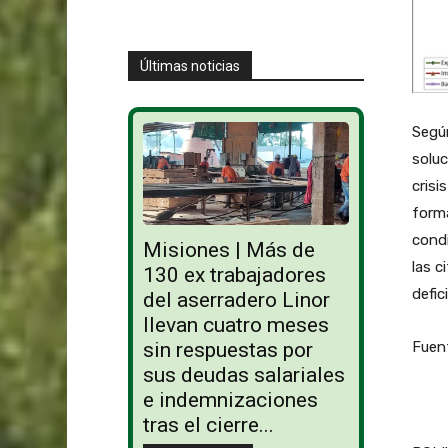
Últimas noticias
Según
soluc
crisi
forma
cond
Misiones | Más de
las c
130 ex trabajadores
defic
del aserradero Linor
llevan cuatro meses
Fuent
sin respuestas por
sus deudas salariales
e indemnizaciones
tras el cierre...