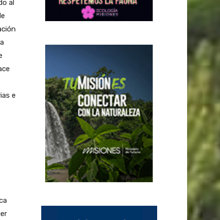
do al
de
ación
ra
e
ace
ias e
ica
er