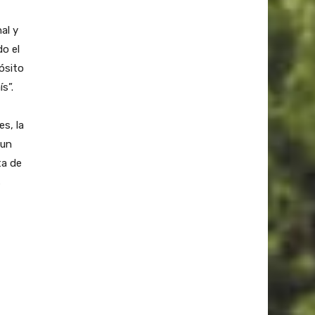
al y
do el
ósito
s”.
s, la
 un
ta de
s