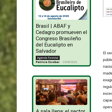
Brasil | ABAF y
Cedagro promueven el
Congreso Brasileño
del Eucalipto en
Salvador
El se
Agenda Forestal
públi
Patricia Escobar
-
05/08/2026
nacio
mader
exag
regul
exces
capa
opera
A sala llena: el sector