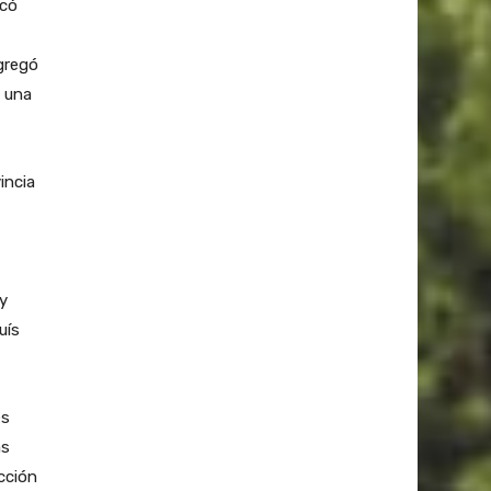
acó
gregó
y una
incia
 y
uís
es
as
cción