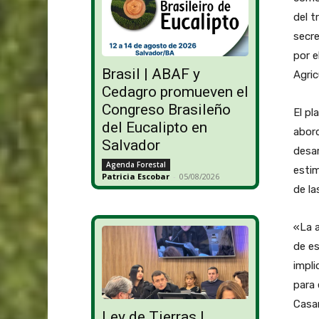
del t
secre
por e
Brasil | ABAF y
Agric
Cedagro promueven el
Congreso Brasileño
El pl
del Eucalipto en
abord
Salvador
desar
Agenda Forestal
estim
Patricia Escobar
-
05/08/2026
de la
«La a
de e
impli
para 
Casa
Ley de Tierras |