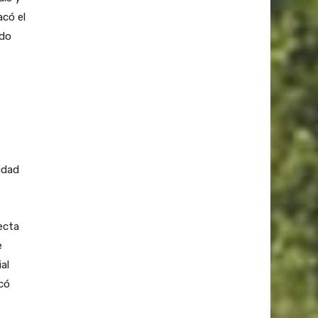
acó el
ado
idad
ecta
e
al
icó