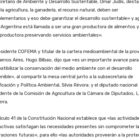
cretario de Ambiente y Desarrollo Sustentable, Omar Judís, dest
la agricultura, la ganadería, el recurso natural, deben ser
ementarios y eso debe garantizar el desarrollo sustentable» y a
Argentina está llamada a ser una gran productora de alimentos 
productora preservando servicios ambientales».
esidente COFEMA y titular de la cartera medioambiental de la prov
enos Aires, Hugo Bilbao, dijo que «es un importante avance para
tibilizar la conservación del medio ambiente con el desarrollo
nible», al compartir la mesa central junto a la subsecretaria de
ficación y Política Ambiental, Silvia Révora; y el diputado nacional
dente de la Comisión de Agricultura de la Cámara de Diputados, L
rra.
tículo 41 de la Constitución Nacional establece que «las actividad
uctivas satisfagan las necesidades presentes sin comprometer l
aciones futuras», para ello «las autoridades proveerán a la prote