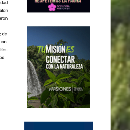
idad
Salón
aron
; de
Juan
lén;
os,