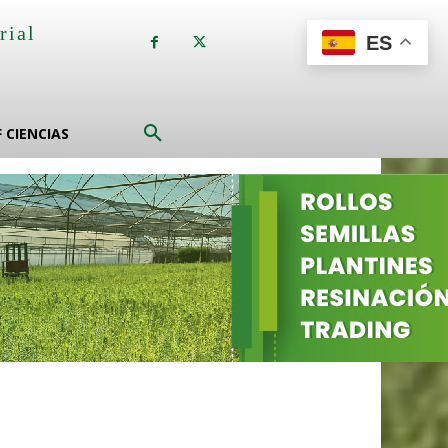
rial
ES
a
F CIENCIAS