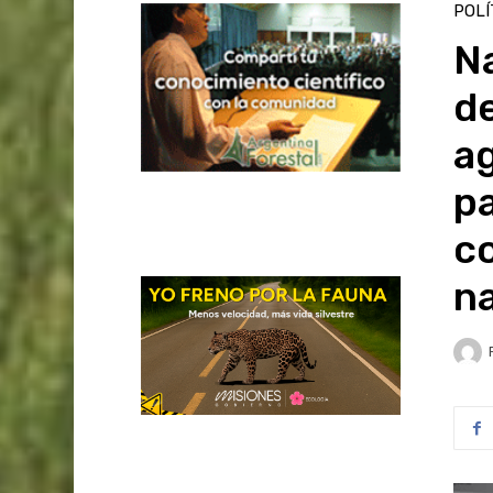
POLÍ
Na
de
a
pa
c
n