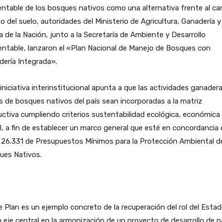
ntable de los bosques nativos como una alternativa frente al c
o del suelo, autoridades del Ministerio de Agricultura, Ganadería y
 de la Nación, junto a la Secretaría de Ambiente y Desarrollo
ntable, lanzaron el «Plan Nacional de Manejo de Bosques con
ería Integrada».
iniciativa interinstitucional apunta a que las actividades ganader
 de bosques nativos del país sean incorporadas a la matriz
ctiva cumpliendo criterios sustentabilidad ecológica, económica
l, a fin de establecer un marco general que esté en concordancia
y 26.331 de Presupuestos Mínimos para la Protección Ambiental d
ues Nativos.
 Plan es un ejemplo concreto de la recuperación del rol del Esta
eje central en la armonización de un proyecto de desarrollo de p