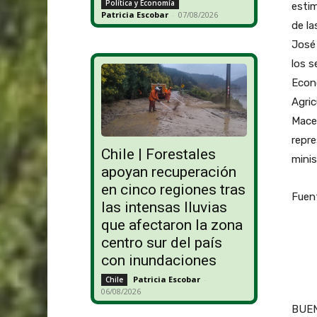
Política y Economía
estim
Patricia Escobar
-
07/08/2026
de la
José 
los s
Econó
Agric
Macei
repre
Chile | Forestales
minis
apoyan recuperación
en cinco regiones tras
Fuent
las intensas lluvias
que afectaron la zona
centro sur del país
con inundaciones
Patricia Escobar
-
Chile
06/08/2026
BUENO