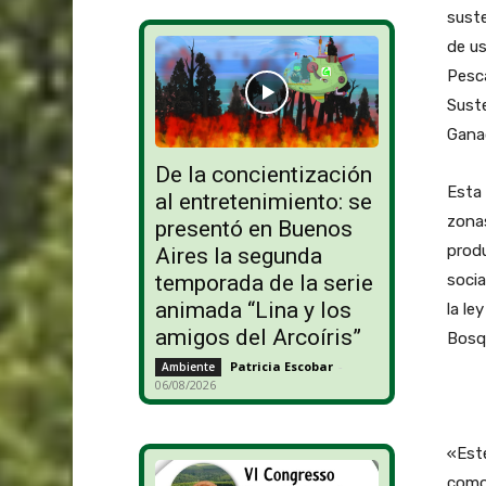
suste
de us
Pesca
Suste
Ganad
De la concientización
Esta 
al entretenimiento: se
zonas
presentó en Buenos
produ
Aires la segunda
temporada de la serie
socia
animada “Lina y los
la le
amigos del Arcoíris”
Bosq
Patricia Escobar
-
Ambiente
06/08/2026
«Este
como 