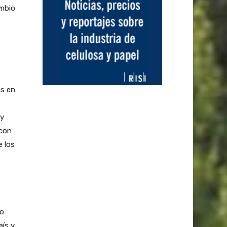
ambio
as en
 y
 con
e los
do
aís y