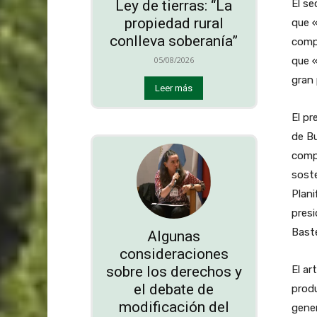
El se
Ley de tierras: “La
propiedad rural
que «
conlleva soberanía”
compl
que «
05/08/2026
gran 
Leer más
El pr
de Bu
compa
soste
Plani
presi
Baste
Algunas
consideraciones
sobre los derechos y
El ar
el debate de
prod
modificación del
gener