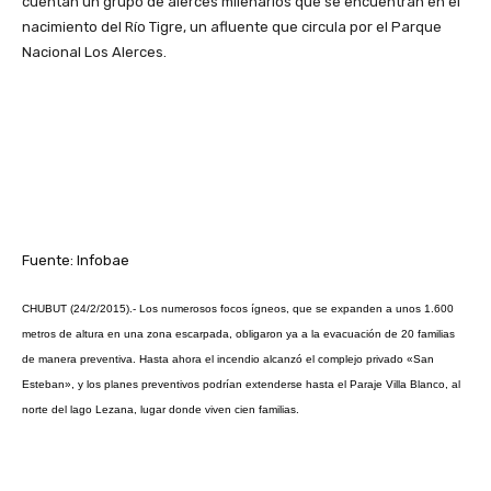
cuentan un grupo de alerces milenarios que se encuentran en el
nacimiento del Río Tigre, un afluente que circula por el Parque
Nacional Los Alerces.
Fuente: Infobae
CHUBUT (24/2/2015).- Los numerosos focos ígneos, que se expanden a unos 1.600
metros de altura en una zona escarpada, obligaron ya a la evacuación de 20 familias
de manera preventiva. Hasta ahora el incendio alcanzó el complejo privado «San
Esteban», y los planes preventivos podrían extenderse hasta el Paraje Villa Blanco, al
norte del lago Lezana, lugar donde viven cien familias.