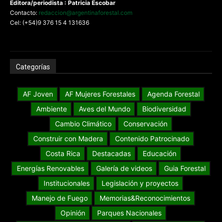
Editora/periodista : Patricia Escobar
Contacto:
redaccion@argentinaforestal.com
Cel: (+54)9 376 15 4 131636
Categorías
AF Joven
AF Mujeres Forestales
Agenda Forestal
Ambiente
Aves del Mundo
Biodiversidad
Cambio Climático
Conservación
Construir con Madera
Contenido Patrocinado
Costa Rica
Destacadas
Educación
Energías Renovables
Galería de videos
Guia Forestal
Institucionales
Legislación y proyectos
Manejo de Fuego
Memorias&Reconocimientos
Opinión
Parques Nacionales