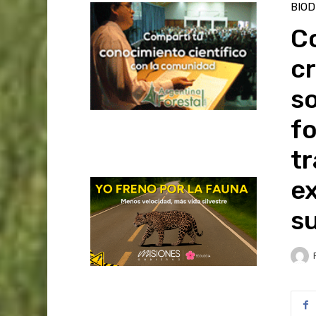
BIOD
Co
cr
so
fo
t
e
s