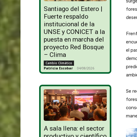
surge
Santiago del Estero |
fore
Fuerte respaldo
dese
institucional de la
UNSE y CONICET a la
Frent
puesta en marcha del
encue
proyecto Red Bosque
el pa
– Clima
demos
Cambio Climático
pred
Patricia Escobar
-
04/08/2026
ambie
Se re
fores
conse
mane
A sala llena: el sector
productivo y científico