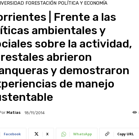
IVERSIDAD
FORESTACIÓN
POLÍTICA Y ECONOMÍA
rrientes | Frente a las
íticas ambientales y
ciales sobre la actividad,
restales abrieron
ranqueras y demostraron
xperiencias de manejo
ustentable
Por
Matias
18/11/2014
Facebook
X
WhatsApp
Copy URL