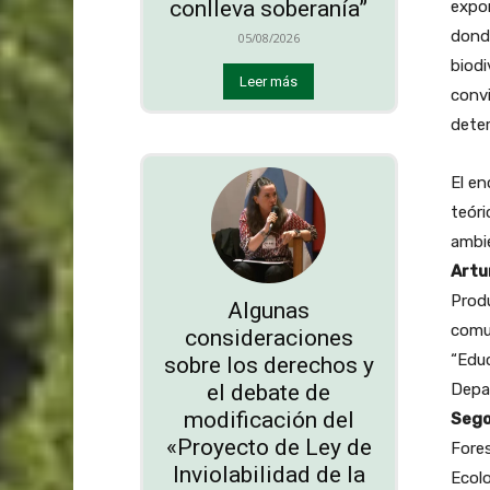
conlleva soberanía”
expo
dond
05/08/2026
biodi
Leer más
convi
deter
El en
teóri
ambie
Artu
Prod
Algunas
comun
consideraciones
“Educ
sobre los derechos y
el debate de
Depa
modificación del
Sego
«Proyecto de Ley de
Fores
Inviolabilidad de la
Ecolo