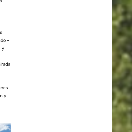
s
os
ndo -
s y
irada
ones
ón y