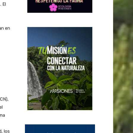
 El
an en
FCN),
el
ama
, los