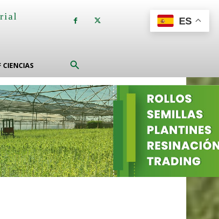
rial
ES
a
F CIENCIAS