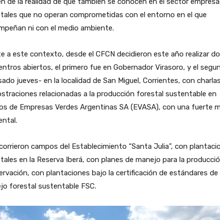
n de la realidad de que también se conocen en el sector empresa
stales que no operan comprometidas con el entorno en el que
mpeñan ni con el medio ambiente.
e a este contexto, desde el CFCN decidieron este año realizar d
ntros abiertos, el primero fue en Gobernador Virasoro, y el segu
sado jueves- en la localidad de San Miguel, Corrientes, con charla
traciones relacionadas a la producción forestal sustentable en
ios de Empresas Verdes Argentinas SA (EVASA), con una fuerte m
ntal.
corrieron campos del Establecimiento “Santa Julia”, con plantaci
tales en la Reserva Iberá, con planes de manejo para la producci
rvación, con plantaciones bajo la certificación de estándares de
jo forestal sustentable FSC.