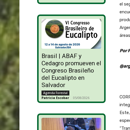
el se
encue
prod
Argen
áreas
Por 
Brasil | ABAF y
Cedagro promueven el
@arg
Congreso Brasileño
del Eucalipto en
Salvador
Agenda Forestal
CORRI
Patricia Escobar
-
05/08/2026
integ
Este,
espec
“Tran