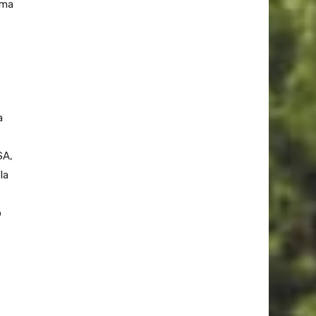
ema
a
SA,
la
o
e