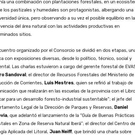
nía una combinación con plantaciones forestales, en un ecosist
e los pastizales y humedales son protagonistas, albergando una
versidad única, pero observando a su vez el posible equilibrio en la
vencia del área natural con las actividades productivas en
minados sitios.
cuentro organizado por el Consorcio se dividió en dos etapas, un
ca con exposiciones diversas, desde lo político, técnico, social y
ntal. Las charlas estuvieron a cargo del gerente forestal de EVA
ro Sandoval
; el director de Recursos Forestales del Ministerio de 
ucción de Corrientes,
Luis Mestres
, quien se refirió al trabajo de
icación que realizarán en las escuelas de la provincia con el Libr
ar para un desarrollo foresto-industrial sustentable”; el jefe del
rtamento Legal de la Dirección de Parques y Reservas,
Daniel
via
, que adelantó el lanzamiento de la “Guía de Buenas Prácticas
tales en Zona de Reserva Natural Iberá”; el director del Centro d
gía Aplicada del Litoral,
Juan Neiff
, que brindó una charla sobre