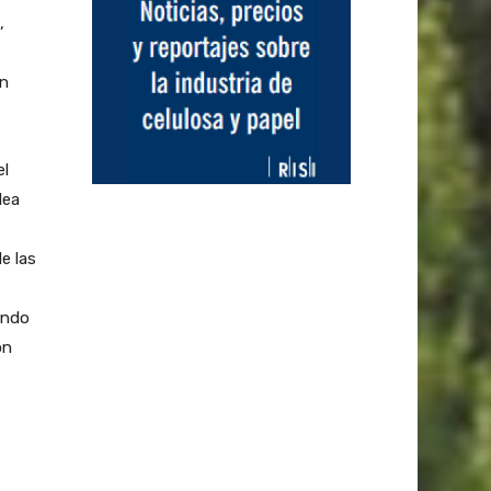
,
on
el
dea
e las
ando
ón