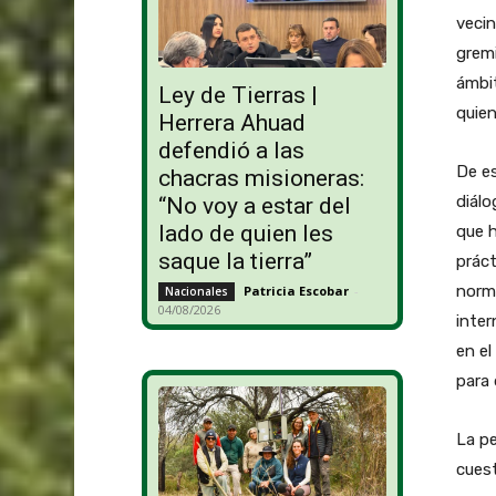
vecin
gremi
ámbit
Ley de Tierras |
quien
Herrera Ahuad
defendió a las
De es
chacras misioneras:
diálo
“No voy a estar del
lado de quien les
que 
saque la tierra”
práct
norm
Patricia Escobar
-
Nacionales
04/08/2026
inter
en el
para 
La pe
cues