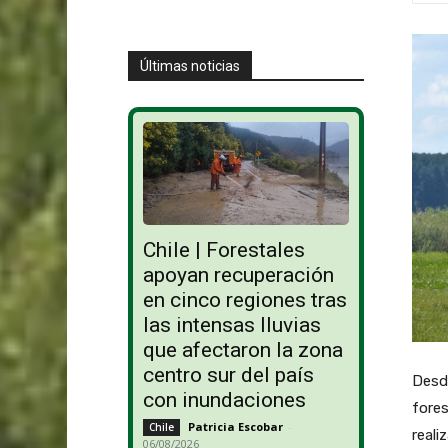
Últimas noticias
Chile | Forestales
apoyan recuperación
en cinco regiones tras
las intensas lluvias
que afectaron la zona
centro sur del país
Desde
con inundaciones
fores
Patricia Escobar
-
Chile
reali
06/08/2026