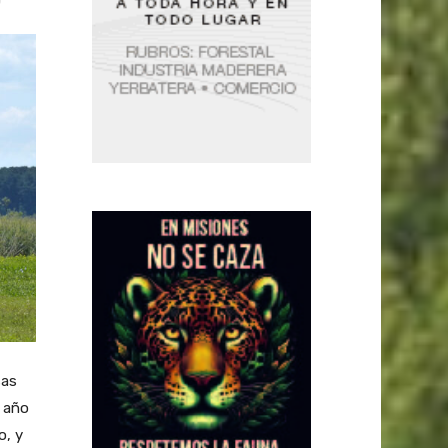
sas
e año
o, y