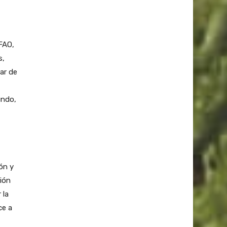
FAO,
s,
tar de
undo,
ón y
ción
 la
ce a