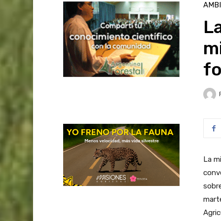
AMB
La
mi
f
La mi
conve
sobre
marte
Agric