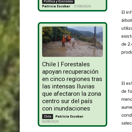
Política y Economía
Patricia Escobar
-
07/08/2026
El in
árbol
utili
exist
de 2.
produ
Chile | Forestales
apoyan recuperación
en cinco regiones tras
El es
las intensas lluvias
de fo
que afectaron la zona
menos
centro sur del país
aumen
con inundaciones
condi
Patricia Escobar
-
Chile
06/08/2026
selec