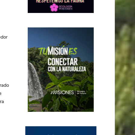
edor
orado
e
ra