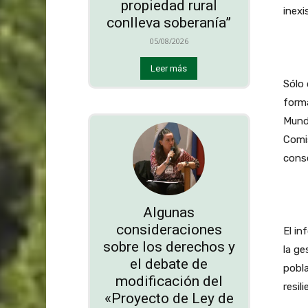
propiedad rural
inexi
conlleva soberanía”
05/08/2026
Leer más
Sólo
forma
Mundi
Comis
conse
Algunas
consideraciones
El i
sobre los derechos y
la ge
el debate de
pobla
modificación del
resil
«Proyecto de Ley de