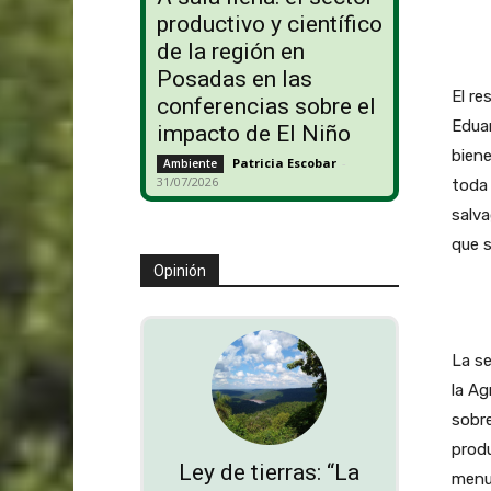
productivo y científico
de la región en
Posadas en las
El re
conferencias sobre el
Eduar
impacto de El Niño
biene
Patricia Escobar
-
Ambiente
31/07/2026
toda 
salva
que 
Opinión
La se
la Ag
sobre
produ
Ley de tierras: “La
menud