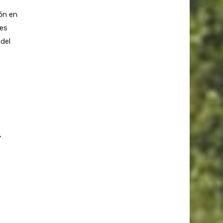
ón en
les
 del
,