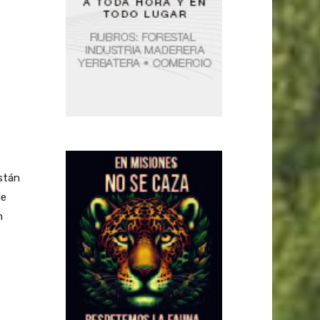
stán
de
n