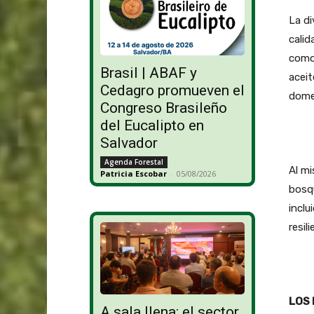
La di
calid
como 
Brasil | ABAF y
aceit
Cedagro promueven el
dome
Congreso Brasileño
del Eucalipto en
Salvador
Agenda Forestal
Al mi
Patricia Escobar
-
05/08/2026
bosq
inclu
resil
LOS 
A sala llena: el sector