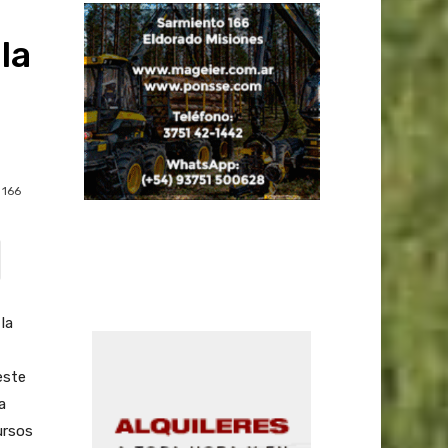
la
166
la
este
a
ursos