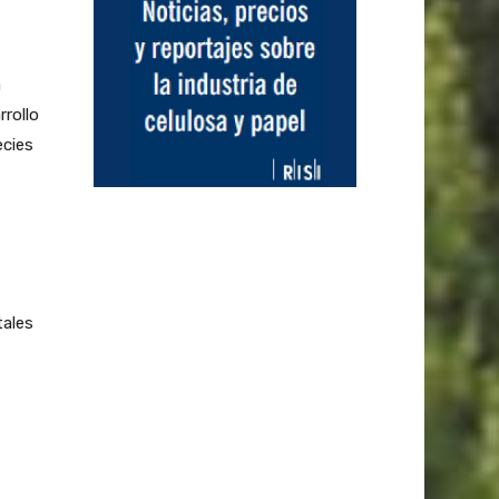
a
rrollo
ecies
tales