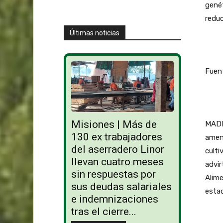
genét
reduc
Últimas noticias
Fuent
Misiones | Más de
MADRI
130 ex trabajadores
amena
del aserradero Linor
culti
llevan cuatro meses
advir
sin respuestas por
Alime
sus deudas salariales
estad
e indemnizaciones
tras el cierre...