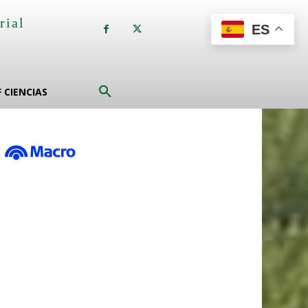
rial
ES
a
F CIENCIAS