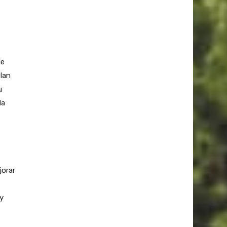
de
Plan
u
la
jorar
 y