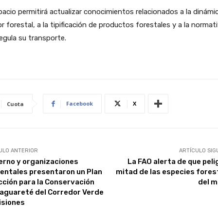
pacio permitirá actualizar conocimientos relacionados a la dinámic
r forestal, a la tipificación de productos forestales y a la normat
egula su transporte.
Facebook
X
Cuota
ULO ANTERIOR
ARTÍCULO SIG
erno y organizaciones
La FAO alerta de que peli
entales presentaron un Plan
mitad de las especies fores
cción para la Conservación
del 
Yaguareté del Corredor Verde
isiones