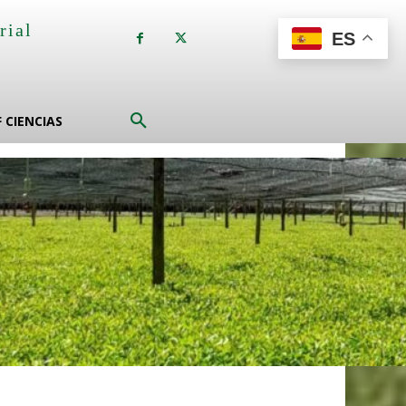
rial
ES
a
F CIENCIAS