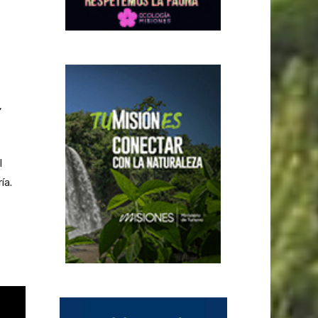
,
l
ía.