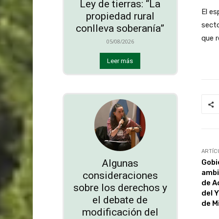
Ley de tierras: “La
El es
propiedad rural
secto
conlleva soberanía”
que r
05/08/2026
Leer más
ARTÍC
Algunas
Gobi
ambi
consideraciones
de A
sobre los derechos y
del 
el debate de
de M
modificación del