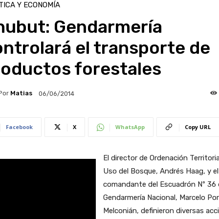
TICA Y ECONOMÍA
hubut: Gendarmería
ntrolará el transporte de
roductos forestales
Por
Matias
06/06/2014
Facebook
X
WhatsApp
Copy URL
El director de Ordenación Territoria
Uso del Bosque, Andrés Haag, y el
comandante del Escuadrón Nº 36 
Gendarmería Nacional, Marcelo Por
Melconián, definieron diversas acc