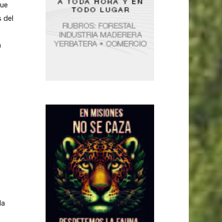
que
 del
a
la