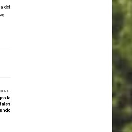
a del
iva
UIENTE
gra la
tales
mundo