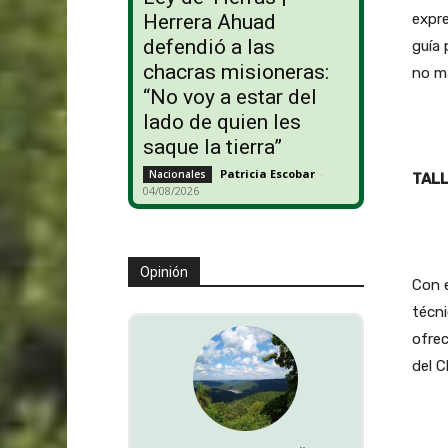
expre
Herrera Ahuad
defendió a las
guía 
chacras misioneras:
no m
“No voy a estar del
lado de quien les
saque la tierra”
Patricia Escobar
-
Nacionales
TALL
04/08/2026
Opinión
Con e
técni
ofrec
del C