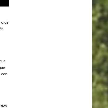
 o de
ión
 que
que
, con
ativo