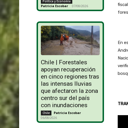
Política y Economía
fisca
Patricia Escobar
-
07/08/2026
fore
En es
Andr
Nacio
Chile | Forestales
verif
apoyan recuperación
bosqu
en cinco regiones tras
las intensas lluvias
que afectaron la zona
centro sur del país
TRAM
con inundaciones
Patricia Escobar
-
Chile
06/08/2026