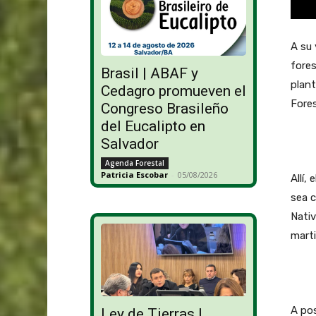
A su 
fores
Brasil | ABAF y
plant
Cedagro promueven el
Fores
Congreso Brasileño
del Eucalipto en
Salvador
Agenda Forestal
Patricia Escobar
-
05/08/2026
Allí,
sea c
Nativ
marti
A pos
Ley de Tierras |