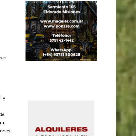
132
l y
de
ra
iones