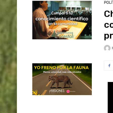
POLÍ
C
co
p