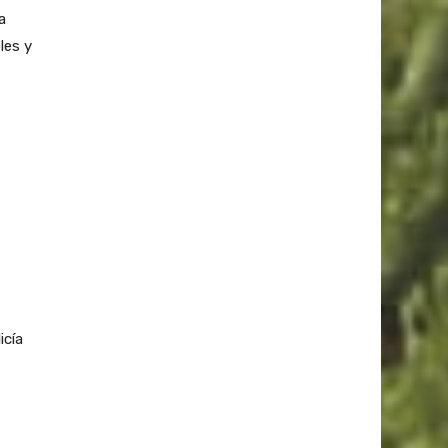
a
les y
icía