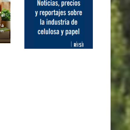
S
 al
rá
en