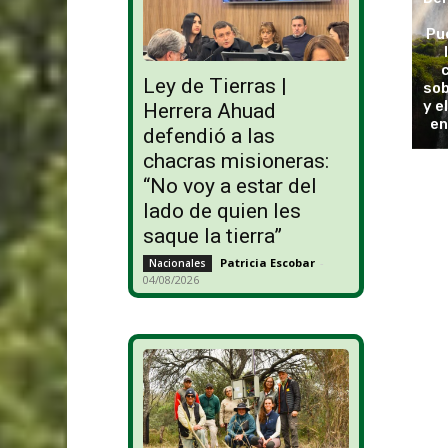
Pu
Ley de Tierras |
sob
y e
Herrera Ahuad
en
defendió a las
chacras misioneras:
“No voy a estar del
lado de quien les
saque la tierra”
Patricia Escobar
-
Nacionales
04/08/2026