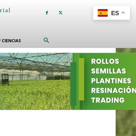
rial
ES
a
F CIENCIAS