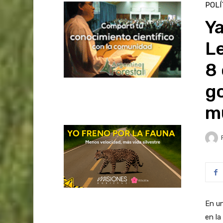
POLÍ
Ya
Le
8
g
mu
En un
en la