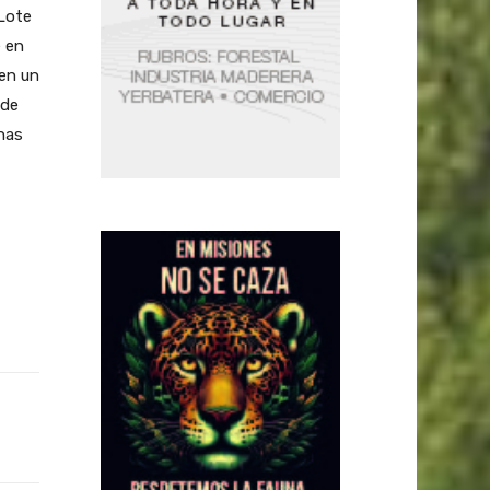
 Lote
e en
 en un
 de
nas