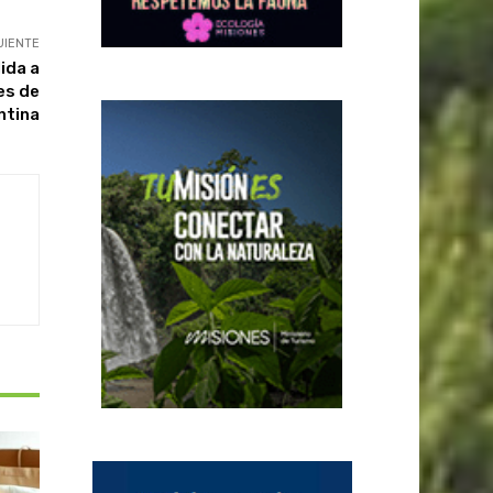
UIENTE
ida a
es de
ntina