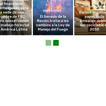
al financiado:
INTERNACIONALE
erto Iguazú será
DESTACADAS
la sede de una
Europa impulsa
cumbre de FSC
El Senado de la
papel: todo
re conservación
Nación tratará los
embalaje debe
l manejo forestal
cambios a la Ley de
ser reciclable 
 América Latina
Manejo del Fuego
2030