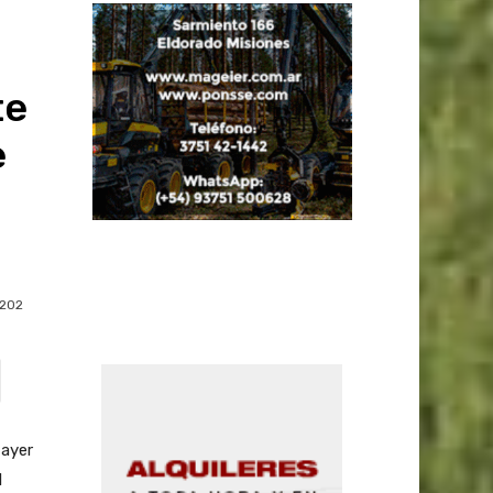
te
e
202
 ayer
l