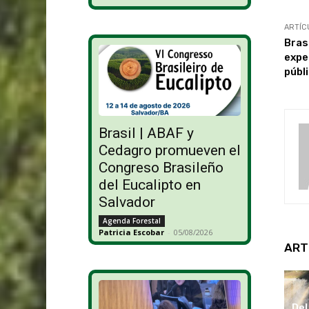
ARTÍC
Bras
expe
públ
Brasil | ABAF y
Cedagro promueven el
Congreso Brasileño
del Eucalipto en
Salvador
Agenda Forestal
Patricia Escobar
-
05/08/2026
ART
Del