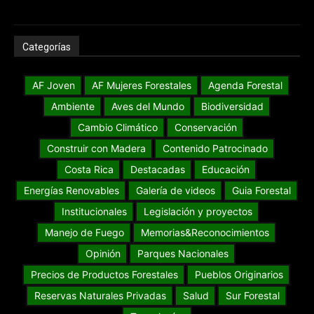
Categorías
AF Joven
AF Mujeres Forestales
Agenda Forestal
Ambiente
Aves del Mundo
Biodiversidad
Cambio Climático
Conservación
Construir con Madera
Contenido Patrocinado
Costa Rica
Destacadas
Educación
Energías Renovables
Galería de videos
Guia Forestal
Institucionales
Legislación y proyectos
Manejo de Fuego
Memorias&Reconocimientos
Opinión
Parques Nacionales
Precios de Productos Forestales
Pueblos Originarios
Reservas Naturales Privadas
Salud
Sur Forestal