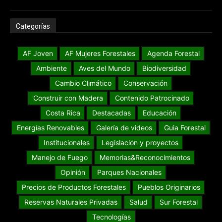
Categorías
AF Joven
AF Mujeres Forestales
Agenda Forestal
Ambiente
Aves del Mundo
Biodiversidad
Cambio Climático
Conservación
Construir con Madera
Contenido Patrocinado
Costa Rica
Destacadas
Educación
Energías Renovables
Galería de videos
Guia Forestal
Institucionales
Legislación y proyectos
Manejo de Fuego
Memorias&Reconocimientos
Opinión
Parques Nacionales
Precios de Productos Forestales
Pueblos Originarios
Reservas Naturales Privadas
Salud
Sur Forestal
Tecnologías