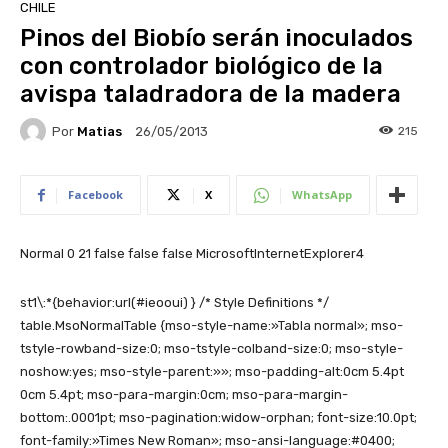
CHILE
Pinos del Biobío serán inoculados
con controlador biológico de la
avispa taladradora de la madera
Por
Matias
215
26/05/2013
Facebook
X
WhatsApp
Normal 0 21 false false false MicrosoftInternetExplorer4
st1\:*{behavior:url(#ieooui) } /* Style Definitions */
table.MsoNormalTable {mso-style-name:»Tabla normal»; mso-
tstyle-rowband-size:0; mso-tstyle-colband-size:0; mso-style-
noshow:yes; mso-style-parent:»»; mso-padding-alt:0cm 5.4pt
0cm 5.4pt; mso-para-margin:0cm; mso-para-margin-
bottom:.0001pt; mso-pagination:widow-orphan; font-size:10.0pt;
font-family:»Times New Roman»; mso-ansi-language:#0400;