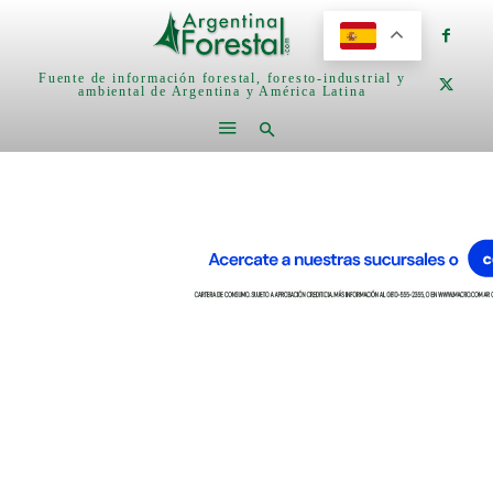
Fuente de información forestal, foresto-industrial y
ambiental de Argentina y América Latina