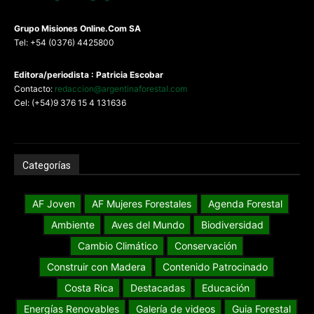
G
rupo Misiones
Online.Com
SA
Tel: +54 (0376) 4425800
Editora/periodista : Patricia Escobar
Contacto:
redaccion@argentinaforestal.com
Cel: (+54)9 376 15 4 131636
Categorías
AF Joven
AF Mujeres Forestales
Agenda Forestal
Ambiente
Aves del Mundo
Biodiversidad
Cambio Climático
Conservación
Construir con Madera
Contenido Patrocinado
Costa Rica
Destacadas
Educación
Energías Renovables
Galería de videos
Guia Forestal