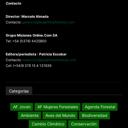
Contacto
Director: Marcelo Almada
Contacto:
gerencia@argentinaforestal.com
G
rupo Misiones
Online.Com
SA
Tel: +54 (0376) 4425800
Editora/periodista : Patricia Escobar
Contacto:
redaccion@argentinaforestal.com
Cel: (+54)9 376 15 4 131636
Categorías
AF Joven
AF Mujeres Forestales
Agenda Forestal
Ambiente
Aves del Mundo
Biodiversidad
Cambio Climático
Conservación