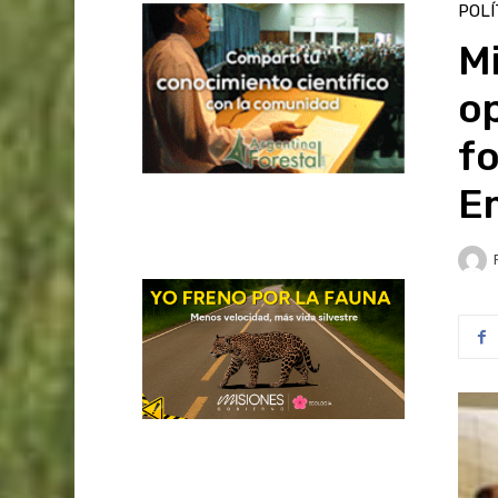
POLÍ
M
op
fo
E