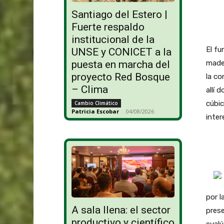
Santiago del Estero |
Fuerte respaldo
institucional de la
El fu
UNSE y CONICET a la
mader
puesta en marcha del
proyecto Red Bosque
la co
– Clima
allí
cúbi
Cambio Climático
Patricia Escobar
-
04/08/2026
inter
por l
A sala llena: el sector
prese
productivo y científico
evalú