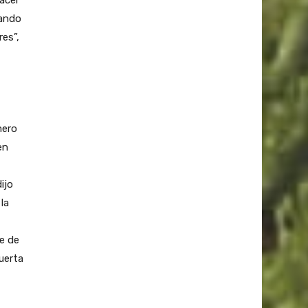
gando
res”,
mero
en
ijo
la
e de
uerta