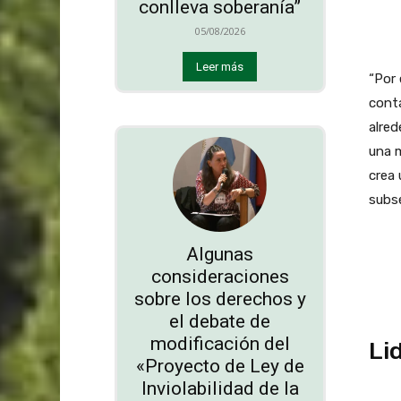
conlleva soberanía”
05/08/2026
Leer más
“Por 
conta
alred
una m
crea 
subse
Algunas
consideraciones
sobre los derechos y
el debate de
modificación del
Li
«Proyecto de Ley de
Inviolabilidad de la