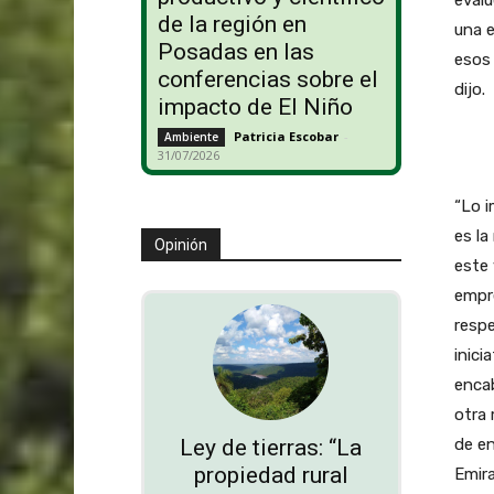
de la región en
una e
Posadas en las
esos 
conferencias sobre el
dijo.
impacto de El Niño
Patricia Escobar
-
Ambiente
31/07/2026
“Lo i
es la
Opinión
este 
empre
respe
inicia
encab
otra 
de e
Ley de tierras: “La
propiedad rural
Emira