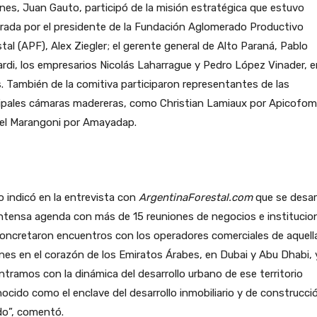
nes, Juan Gauto, participó de la misión estratégica que estuvo
rada por el presidente de la Fundación Aglomerado Productivo
tal (APF), Alex Ziegler; el gerente general de Alto Paraná, Pablo
rdi, los empresarios Nicolás Laharrague y Pedro López Vinader, e
. También de la comitiva participaron representantes de las
cipales cámaras madereras, como Christian Lamiaux por Apicofom
iel Marangoni por Amayadap.
 indicó en la entrevista con
ArgentinaForestal.com
que se desar
ntensa agenda con más de 15 reuniones de negocios e institucion
oncretaron encuentros con los operadores comerciales de aquell
nes en el corazón de los Emiratos Árabes, en Dubai y Abu Dhabi, 
tramos con la dinámica del desarrollo urbano de ese territorio
ocido como el enclave del desarrollo inmobiliario y de construcci
o”, comentó.