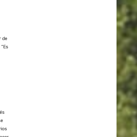
r de
 “Es
és
se
rios
acer