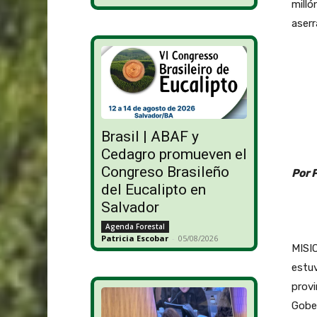
milló
aserr
Brasil | ABAF y
Cedagro promueven el
Congreso Brasileño
Por 
del Eucalipto en
Salvador
Agenda Forestal
Patricia Escobar
-
05/08/2026
MISIO
estu
provi
Gober