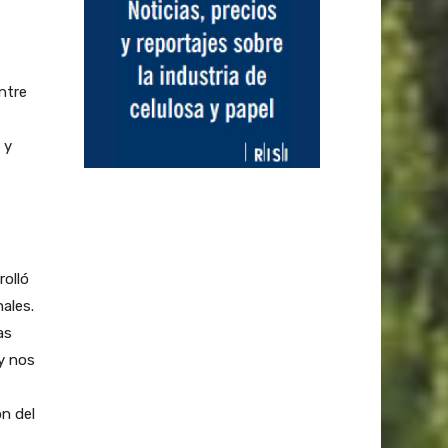
ntre
 y
rolló
ales.
as
y nos
ón del