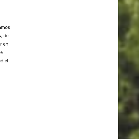
mamos
, de
r en
se
ó el