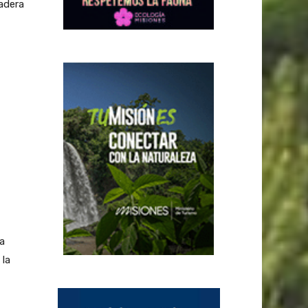
adera
a
 la