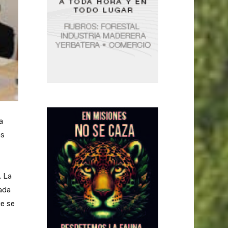
a
os
. La
ada
ue se