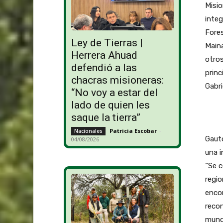
Misio
integ
Fores
Ley de Tierras |
Maina
Herrera Ahuad
otros
defendió a las
prin
chacras misioneras:
Gabr
“No voy a estar del
lado de quien les
saque la tierra”
Patricia Escobar
-
Nacionales
Gauto
04/08/2026
una i
“Se c
regio
encon
recon
mund