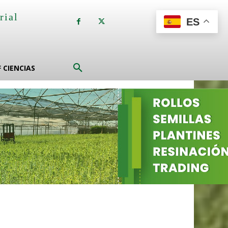
rial
ES
a
F CIENCIAS