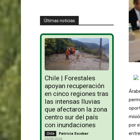
Últimas noticias
Chile | Forestales
apoyan recuperación
Árabe
en cinco regiones tras
permi
las intensas lluvias
oport
que afectaron la zona
centro sur del país
misió
con inundaciones
por e
entre
Patricia Escobar
-
Chile
06/08/2026