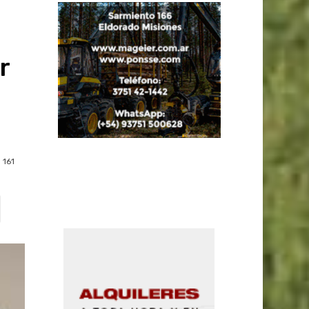
r
161