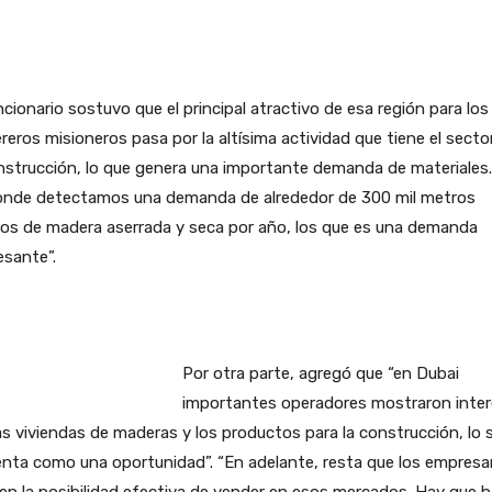
ncionario sostuvo que el principal atractivo de esa región para los
eros misioneros pasa por la altísima actividad que tiene el secto
nstrucción, lo que genera una importante demanda de materiales.
 donde detectamos una demanda de alrededor de 300 mil metros
cos de madera aserrada y seca por año, los que es una demanda
esante”.
Por otra parte, agregó que “en Dubai
importantes operadores mostraron inter
as viviendas de maderas y los productos para la construcción, lo 
nta como una oportunidad”. “En adelante, resta que los empresa
en la posibilidad efectiva de vender en esos mercados. Hay que h