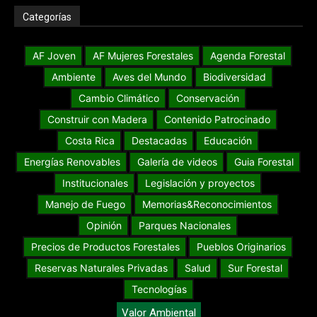
Categorías
AF Joven
AF Mujeres Forestales
Agenda Forestal
Ambiente
Aves del Mundo
Biodiversidad
Cambio Climático
Conservación
Construir con Madera
Contenido Patrocinado
Costa Rica
Destacadas
Educación
Energías Renovables
Galería de videos
Guia Forestal
Institucionales
Legislación y proyectos
Manejo de Fuego
Memorias&Reconocimientos
Opinión
Parques Nacionales
Precios de Productos Forestales
Pueblos Originarios
Reservas Naturales Privadas
Salud
Sur Forestal
Tecnologías
Valor Ambiental