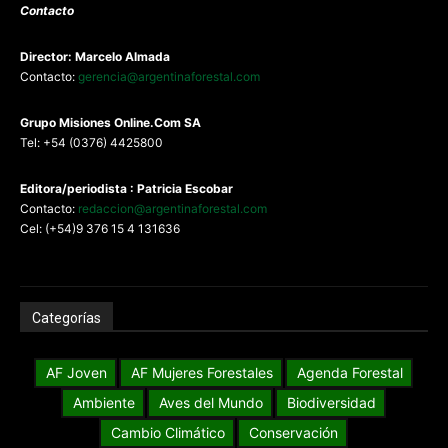
Contacto
Director: Marcelo Almada
Contacto:
gerencia@argentinaforestal.com
G
rupo Misiones
Online.Com
SA
Tel: +54 (0376) 4425800
Editora/periodista : Patricia Escobar
Contacto:
redaccion@argentinaforestal.com
Cel: (+54)9 376 15 4 131636
Categorías
AF Joven
AF Mujeres Forestales
Agenda Forestal
Ambiente
Aves del Mundo
Biodiversidad
Cambio Climático
Conservación