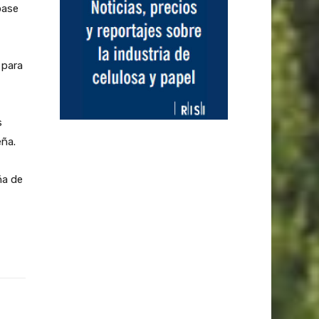
base
 para
s
eña.
ña de