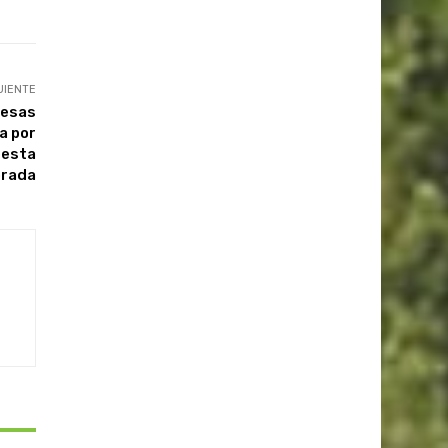
UIENTE
resas
a por
 esta
rada