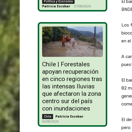
El ba
Política y Economía
Patricia Escobar
-
07/08/2026
BNDE
Los f
bioco
en el
A cam
Chile | Forestales
puest
apoyan recuperación
en cinco regiones tras
El ba
las intensas lluvias
82 mi
que afectaron la zona
gener
centro sur del país
come
con inundaciones
Patricia Escobar
-
Chile
El de
06/08/2026
pero 