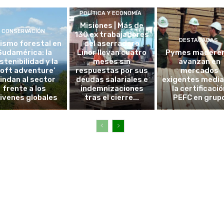
POLÍTICA Y ECONOMÍA
Misiones | Más de
CONSERVACIÓN
130 ex trabajadores
DESTACADAS
ismo forestal en
del aserradero
Sudamérica: la
Linor llevan cuatro
Pymes madere
stenibilidad y la
meses sin
avanzan en
soft adventure’
respuestas por sus
mercados
lindan al sector
deudas salariales e
exigentes medi
frente a los
indemnizaciones
la certificació
ivenes globales
tras el cierre...
PEFC en grup