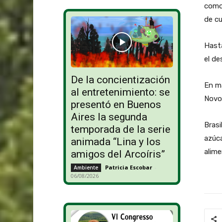
como
de cu
Hasta
el de
De la concientización
En m
al entretenimiento: se
Novoz
presentó en Buenos
Aires la segunda
Brasi
temporada de la serie
azúca
animada “Lina y los
alime
amigos del Arcoíris”
Patricia Escobar
-
Ambiente
06/08/2026