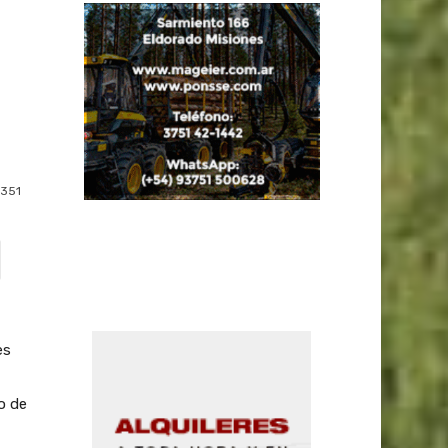
351
es
lo de