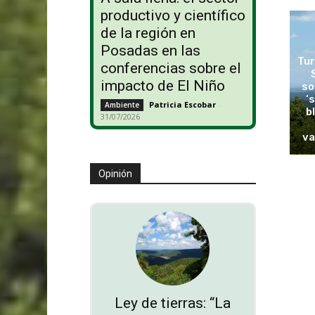
productivo y científico
de la región en
Posadas en las
Tur
conferencias sobre el
impacto de El Niño
so
‘
Patricia Escobar
-
Ambiente
b
31/07/2026
va
Opinión
Ley de tierras: “La