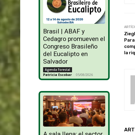
ARTÍC
Brasil | ABAF y
Zieg
Cedagro promueven el
Para
Congreso Brasileño
comp
la r
del Eucalipto en
Salvador
Agenda Forestal
Patricia Escobar
-
05/08/2026
ART
A sala llena: el sector