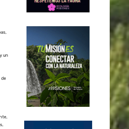
oas,
 y un
 de
nte,
s,