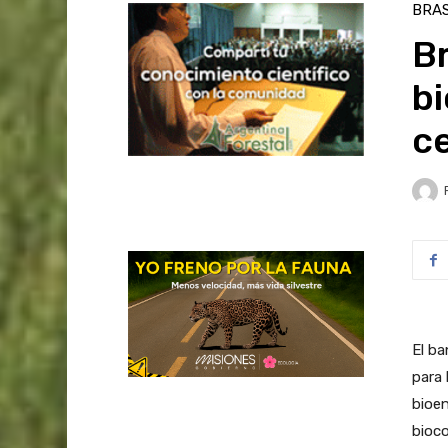
BRAS
Br
b
ce
El ba
para 
bioen
bioco