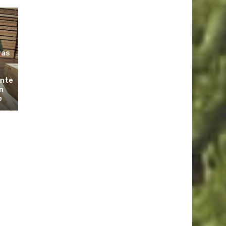
ras
ante
n
o