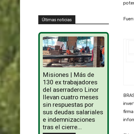
poten
Fuen
Últimas noticias
Misiones | Más de
130 ex trabajadores
del aserradero Linor
BRASI
llevan cuatro meses
inver
sin respuestas por
sus deudas salariales
firma
e indemnizaciones
infor
tras el cierre...