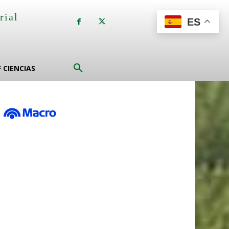
rial
ES
a
F CIENCIAS