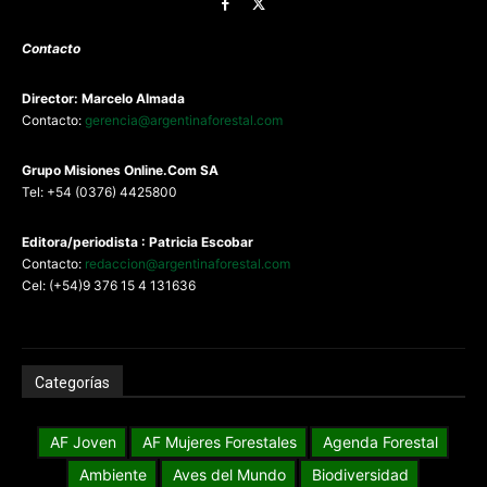
Contacto
Director: Marcelo Almada
Contacto:
gerencia@argentinaforestal.com
G
rupo Misiones
Online.Com
SA
Tel: +54 (0376) 4425800
Editora/periodista : Patricia Escobar
Contacto:
redaccion@argentinaforestal.com
Cel: (+54)9 376 15 4 131636
Categorías
AF Joven
AF Mujeres Forestales
Agenda Forestal
Ambiente
Aves del Mundo
Biodiversidad