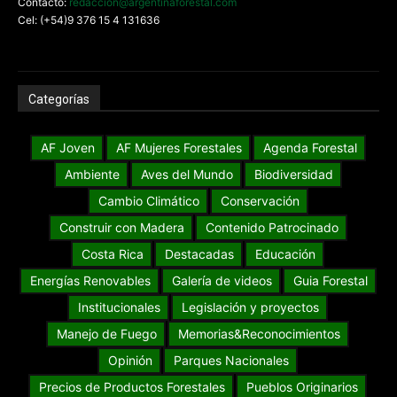
Contacto:
redaccion@argentinaforestal.com
Cel: (+54)9 376 15 4 131636
Categorías
AF Joven
AF Mujeres Forestales
Agenda Forestal
Ambiente
Aves del Mundo
Biodiversidad
Cambio Climático
Conservación
Construir con Madera
Contenido Patrocinado
Costa Rica
Destacadas
Educación
Energías Renovables
Galería de videos
Guia Forestal
Institucionales
Legislación y proyectos
Manejo de Fuego
Memorias&Reconocimientos
Opinión
Parques Nacionales
Precios de Productos Forestales
Pueblos Originarios