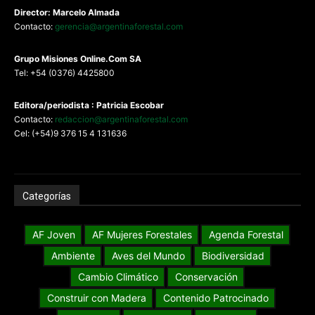
Director: Marcelo Almada
Contacto:
gerencia@argentinaforestal.com
G
rupo Misiones
Online.Com
SA
Tel: +54 (0376) 4425800
Editora/periodista : Patricia Escobar
Contacto:
redaccion@argentinaforestal.com
Cel: (+54)9 376 15 4 131636
Categorías
AF Joven
AF Mujeres Forestales
Agenda Forestal
Ambiente
Aves del Mundo
Biodiversidad
Cambio Climático
Conservación
Construir con Madera
Contenido Patrocinado