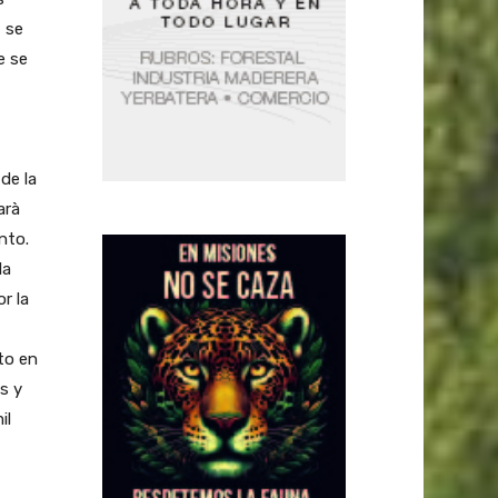
, se
e se
de la
arà
nto.
la
r la
to en
s y
il