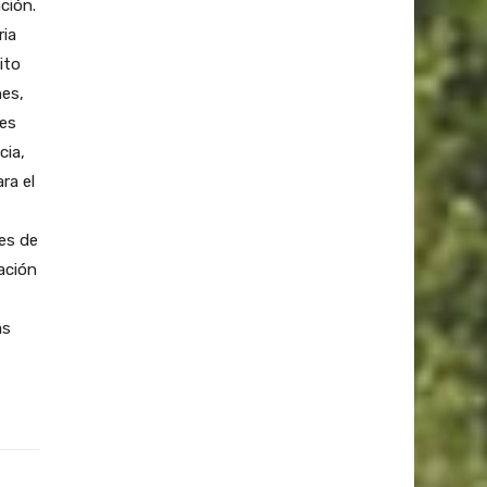
ción.
ria
ito
nes,
nes
cia,
ra el
es de
ación
as