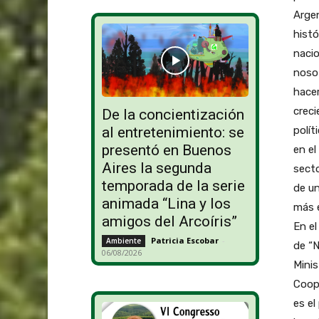
Argen
histó
nacio
nosot
hacer
creci
De la concientización
polít
al entretenimiento: se
presentó en Buenos
en el
Aires la segunda
secto
temporada de la serie
de un
animada “Lina y los
más e
amigos del Arcoíris”
En el
Patricia Escobar
-
Ambiente
de “N
06/08/2026
Minis
Coope
es el