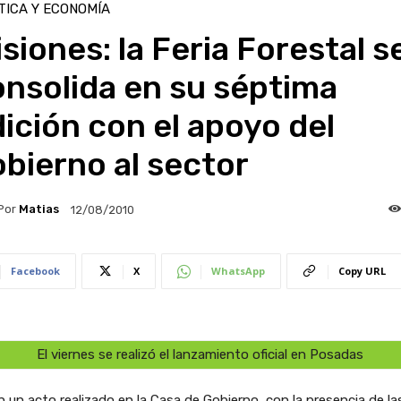
TICA Y ECONOMÍA
siones: la Feria Forestal s
nsolida en su séptima
ición con el apoyo del
bierno al sector
Por
Matias
12/08/2010
Facebook
X
WhatsApp
Copy URL
El viernes se realizó el lanzamiento oficial en Posadas
n un acto realizado en la Casa de Gobierno, con la presencia de la