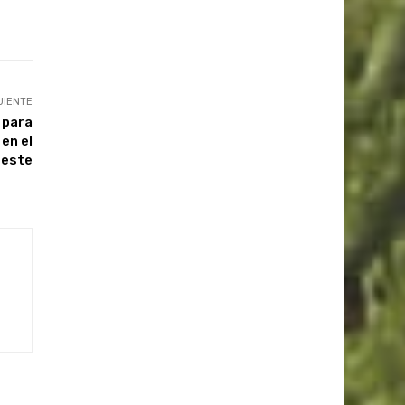
UIENTE
 para
en el
deste