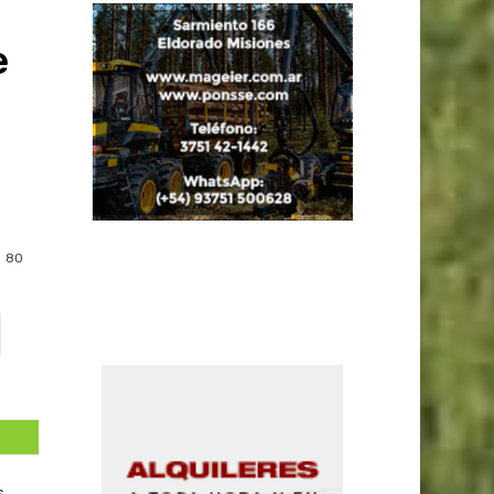
e
80
s