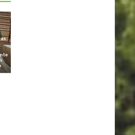
ras
ante
n
o