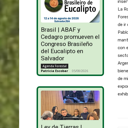
inser
La Ro
Fores
de ir
Brasil | ABAF y
Pablo
Cedagro promueven el
mantu
Congreso Brasileño
con e
del Eucalipto en
secto
Salvador
Arge
Agenda Forestal
biene
Patricia Escobar
-
05/08/2026
de mi
expor
exhi
Ley de Tierras |