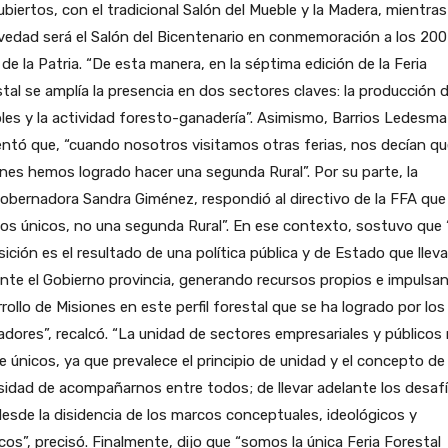
biertos, con el tradicional Salón del Mueble y la Madera, mientra
vedad será el Salón del Bicentenario en conmemoración a los 200
de la Patria. “De esta manera, en la séptima edición de la Feria
tal se amplía la presencia en dos sectores claves: la producción 
es y la actividad foresto-ganadería”. Asimismo, Barrios Ledesma
tó que, “cuando nosotros visitamos otras ferias, nos decían qu
nes hemos logrado hacer una segunda Rural”. Por su parte, la
obernadora Sandra Giménez, respondió al directivo de la FFA que
s únicos, no una segunda Rural”. En ese contexto, sostuvo que 
ición es el resultado de una política pública y de Estado que lleva
nte el Gobierno provincia, generando recursos propios e impulsan
rollo de Misiones en este perfil forestal que se ha logrado por los
dores”, recalcó. “La unidad de sectores empresariales y públicos
e únicos, ya que prevalece el principio de unidad y el concepto de
idad de acompañarnos entre todos; de llevar adelante los desaf
esde la disidencia de los marcos conceptuales, ideológicos y
icos”, precisó. Finalmente, dijo que “somos la única Feria Forestal