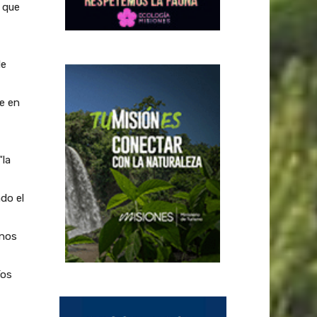
s que
de
e en
“la
do el
 nos
íos