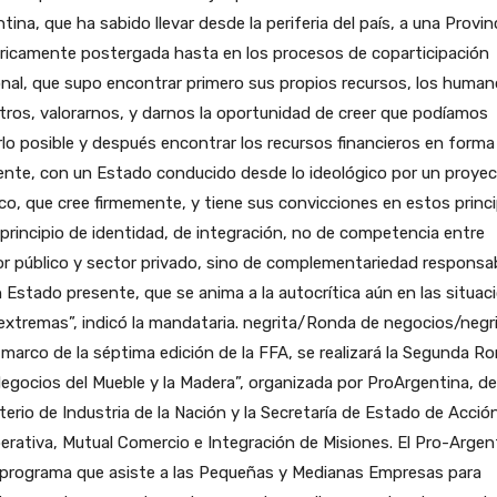
tina, que ha sabido llevar desde la periferia del país, a una Provin
ricamente postergada hasta en los procesos de coparticipación
nal, que supo encontrar primero sus propios recursos, los human
ros, valorarnos, y darnos la oportunidad de creer que podíamos
lo posible y después encontrar los recursos financieros en forma
ente, con un Estado conducido desde lo ideológico por un proye
ico, que cree firmemente, y tiene sus convicciones en estos princi
 principio de identidad, de integración, no de competencia entre
r público y sector privado, sino de complementariedad responsa
 Estado presente, que se anima a la autocrítica aún en las situac
xtremas”, indicó la mandataria. negrita/Ronda de negocios/negr
 marco de la séptima edición de la FFA, se realizará la Segunda R
egocios del Mueble y la Madera”, organizada por ProArgentina, de
terio de Industria de la Nación y la Secretaría de Estado de Acció
rativa, Mutual Comercio e Integración de Misiones. El Pro-Argen
 programa que asiste a las Pequeñas y Medianas Empresas para