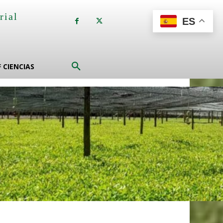
rial
ES
a
F CIENCIAS