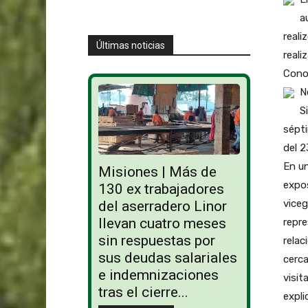
a
reali
Últimas noticias
reali
Cono
N
S
sépti
del 2
En un
Misiones | Más de
expos
130 ex trabajadores
viceg
del aserradero Linor
llevan cuatro meses
repre
sin respuestas por
relac
sus deudas salariales
cerca
e indemnizaciones
visit
tras el cierre...
expli