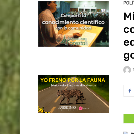
POLÍ
Mi
co
ed
go
E