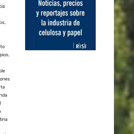
cia
os,
cto
pios,
ble
iones
ita
onda
l
n
tina