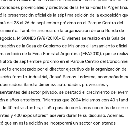
utoridades provinciales y directivos de la Feria Forestal Argentina
zó la presentación oficial de la séptima edición de la exposición qu
zará del 23 al 26 de septiembre próximo en el Parque Centro del
cimiento. También anunciaron la organización de una Ronda de
egocios.
MISIONES (9/8/2010).- El viernes se realizó en la Sala de
ituación de la Casa de Gobierno de Misiones el lanzamiento oficial 
ma edición de la Feria Forestal Argentina (FFA2010), que se realiz
3 al 26 de septiembre pròximo en el Parque Centro del Conocimie
 acto encabezado por el director ejecutivo de la organización de 
ición foresto-industrial, Josué Barrios Ledesma, acompañado po
obernadora Sandra Jiménez, autoridades provinciales y
sentantes del sector privado, se destacó el crecimiento del even
ión a años anteriores. “Mientras que 2004 iniciamos con 40 stand
 de 40 mil visitantes, el año pasado contamos con más de cien m
antes y 400 expositores”, aseveró durante su discurso. Además,
có que en esta edición se incorporará un sector con stands