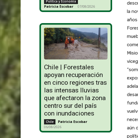
Política y Economía
descu
Patricia Escobar
-
07/08/2026
la no
años 
Fores
muebl
comen
Misio
viceg
Chile | Forestales
“somo
apoyan recuperación
expos
en cinco regiones tras
adela
las intensas lluvias
desar
que afectaron la zona
funda
centro sur del país
vuelv
con inundaciones
neces
Patricia Escobar
-
Chile
06/08/2026
aún d
polít