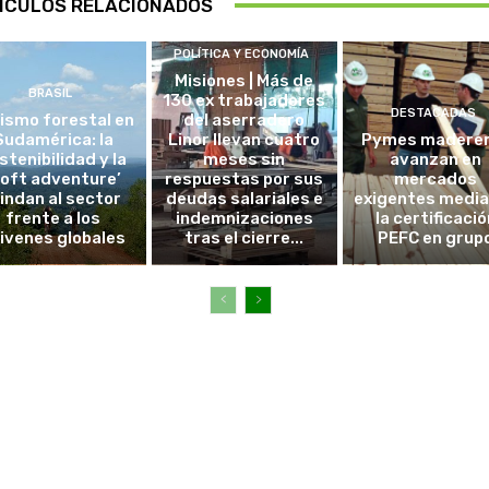
ÍCULOS RELACIONADOS
POLÍTICA Y ECONOMÍA
Misiones | Más de
BRASIL
130 ex trabajadores
DESTACADAS
ismo forestal en
del aserradero
Sudamérica: la
Linor llevan cuatro
Pymes madere
stenibilidad y la
meses sin
avanzan en
soft adventure’
respuestas por sus
mercados
lindan al sector
deudas salariales e
exigentes medi
frente a los
indemnizaciones
la certificació
ivenes globales
tras el cierre...
PEFC en grup