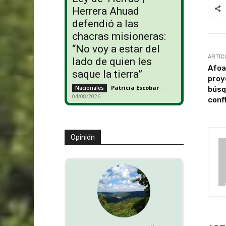
Herrera Ahuad
defendió a las
chacras misioneras:
“No voy a estar del
ARTÍC
lado de quien les
Afoa
saque la tierra”
proy
Patricia Escobar
-
Nacionales
búsq
04/08/2026
conf
Opinión