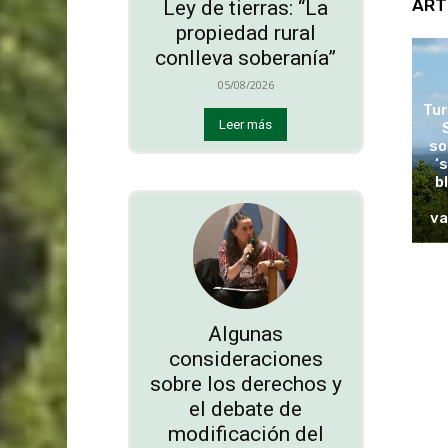
ART
Ley de tierras: “La
propiedad rural
conlleva soberanía”
05/08/2026
Tur
Leer más
so
‘
b
va
Algunas
consideraciones
sobre los derechos y
el debate de
modificación del