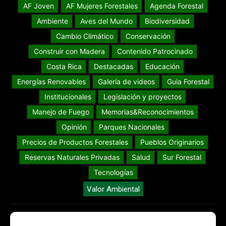
AF Joven
AF Mujeres Forestales
Agenda Forestal
Ambiente
Aves del Mundo
Biodiversidad
Cambio Climático
Conservación
Construir con Madera
Contenido Patrocinado
Costa Rica
Destacadas
Educación
Energías Renovables
Galería de videos
Guia Forestal
Institucionales
Legislación y proyectos
Manejo de Fuego
Memorias&Reconocimientos
Opinión
Parques Nacionales
Precios de Productos Forestales
Pueblos Originarios
Reservas Naturales Privadas
Salud
Sur Forestal
Tecnologías
Valor Ambiental