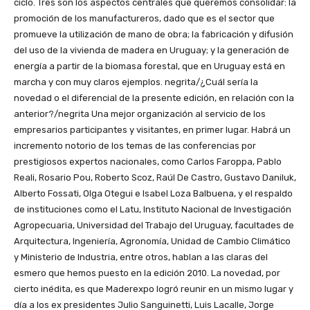
ciclo. Tres son los aspectos centrales que queremos consolidar: la
promoción de los manufactureros, dado que es el sector que
promueve la utilización de mano de obra; la fabricación y difusión
del uso de la vivienda de madera en Uruguay; y la generación de
energía a partir de la biomasa forestal, que en Uruguay está en
marcha y con muy claros ejemplos. negrita/¿Cuál sería la
novedad o el diferencial de la presente edición, en relación con la
anterior?/negrita Una mejor organización al servicio de los
empresarios participantes y visitantes, en primer lugar. Habrá un
incremento notorio de los temas de las conferencias por
prestigiosos expertos nacionales, como Carlos Faroppa, Pablo
Reali, Rosario Pou, Roberto Scoz, Raúl De Castro, Gustavo Daniluk,
Alberto Fossati, Olga Otegui e Isabel Loza Balbuena, y el respaldo
de instituciones como el Latu, Instituto Nacional de Investigación
Agropecuaria, Universidad del Trabajo del Uruguay, facultades de
Arquitectura, Ingeniería, Agronomía, Unidad de Cambio Climático
y Ministerio de Industria, entre otros, hablan a las claras del
esmero que hemos puesto en la edición 2010. La novedad, por
cierto inédita, es que Maderexpo logró reunir en un mismo lugar y
día a los ex presidentes Julio Sanguinetti, Luis Lacalle, Jorge