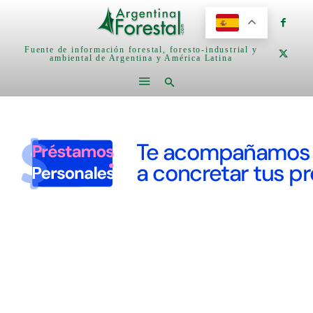
Fuente de información forestal, foresto-industrial y
ambiental de Argentina y América Latina