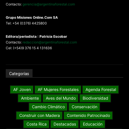
Contacto:
gerencia@argentinaforestal.com
G
rupo Misiones
Online.Com
SA
Tel: +54 (0376) 4425800
Editora/periodista : Patricia Escobar
Contacto:
redaccion@argentinaforestal.com
Cel: (+54)9 376 15 4 131636
Categorías
AF Joven
AF Mujeres Forestales
Agenda Forestal
Ambiente
Aves del Mundo
Biodiversidad
Cambio Climático
Conservación
Construir con Madera
Contenido Patrocinado
Costa Rica
Destacadas
Educación