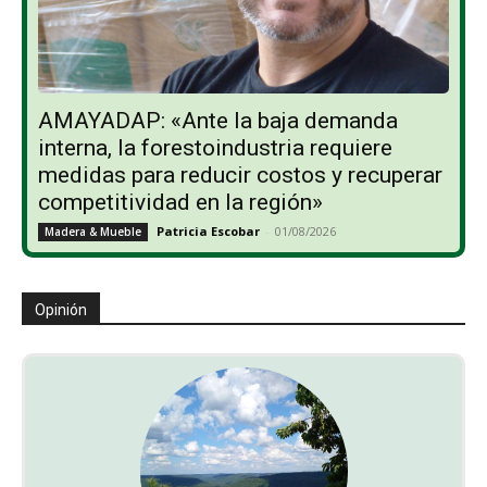
AMAYADAP: «Ante la baja demanda
interna, la forestoindustria requiere
medidas para reducir costos y recuperar
competitividad en la región»
Patricia Escobar
-
01/08/2026
Madera & Mueble
Opinión