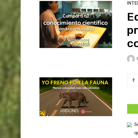
INTE
E
p
c
S
q