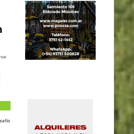
n
168
esafío