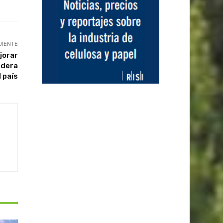
UIENTE
jorar
adera
l país