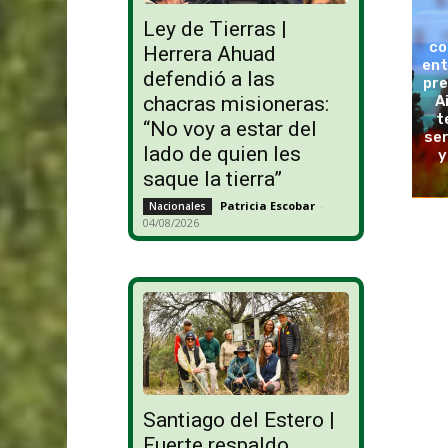
Ley de Tierras |
co
Herrera Ahuad
ent
defendió a las
pre
A
chacras misioneras:
t
“No voy a estar del
ser
lado de quien les
y
saque la tierra”
Patricia Escobar
-
Nacionales
04/08/2026
Santiago del Estero |
Fuerte respaldo