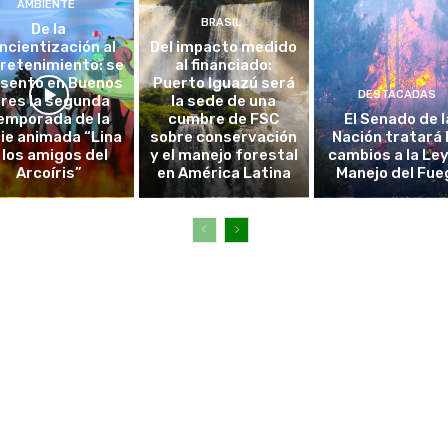
AMBIENTE
BRASIL
De la
ncientización al
Del impacto medido
retenimiento: se
al financiado:
sentó en Buenos
Puerto Iguazú será
DESTACADAS
ires la segunda
la sede de una
emporada de la
cumbre de FSC
El Senado de l
ie animada “Lina
sobre conservación
Nación tratará 
 los amigos del
y el manejo forestal
cambios a la Ley
Arcoíris”
en América Latina
Manejo del Fue