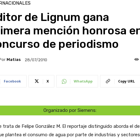
RNACIONALES
ditor de Lignum gana
rimera mención honrosa e
oncurso de periodismo
Por
Matias
28/07/2010
Facebook
X
WhatsApp
Copy URL
Organizado por Siemens:
e trata de Felipe González M. El reportaje distinguido aborda el d
ue plantea el consumo de agua por parte de industrias y sectores