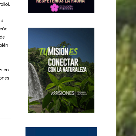
llo),
rd
seño
 de
bién
as en
iones