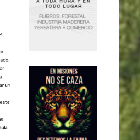
M.,
je
sado.
or
a
ar un
 este
na,
ula.