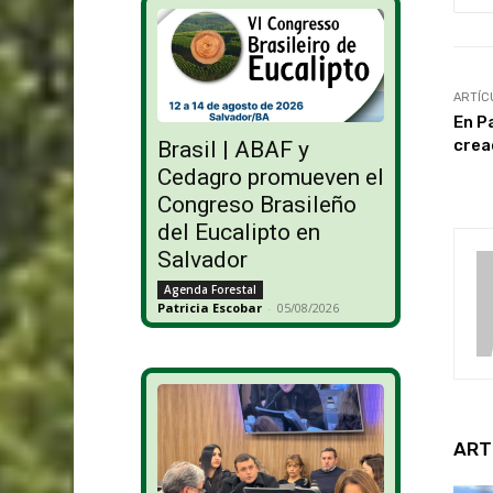
ARTÍC
En P
crea
Brasil | ABAF y
Cedagro promueven el
Congreso Brasileño
del Eucalipto en
Salvador
Agenda Forestal
Patricia Escobar
-
05/08/2026
ART