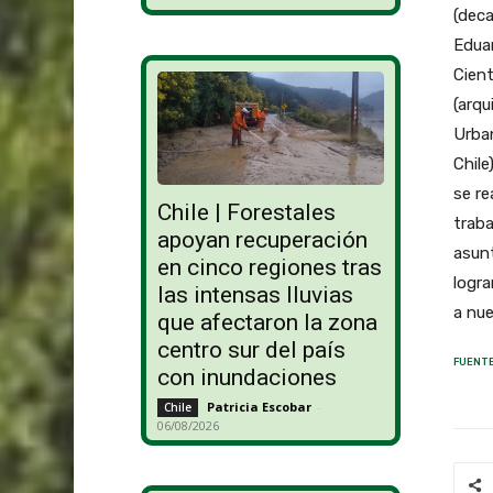
(deca
Eduar
Cient
(arqu
Urban
Chile
se re
Chile | Forestales
traba
apoyan recuperación
asunt
en cinco regiones tras
logra
las intensas lluvias
a nue
que afectaron la zona
centro sur del país
FUENTE
con inundaciones
Patricia Escobar
-
Chile
06/08/2026