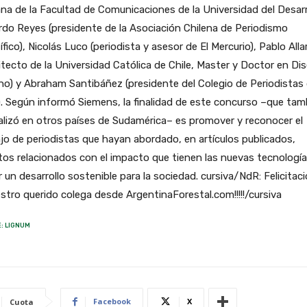
na de la Facultad de Comunicaciones de la Universidad del Desarro
do Reyes (presidente de la Asociación Chilena de Periodismo
ífico), Nicolás Luco (periodista y asesor de El Mercurio), Pablo Alla
itecto de la Universidad Católica de Chile, Master y Doctor en Di
o) y Abraham Santibáñez (presidente del Colegio de Periodistas
). Según informó Siemens, la finalidad de este concurso –que tam
alizó en otros países de Sudamérica– es promover y reconocer el
jo de periodistas que hayan abordado, en artículos publicados,
os relacionados con el impacto que tienen las nuevas tecnologí
r un desarrollo sostenible para la sociedad. cursiva/NdR: Felicitac
stro querido colega desde ArgentinaForestal.com!!!!!/cursiva
: LIGNUM
Facebook
X
Cuota