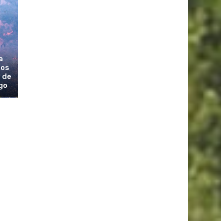
a
los
 de
go