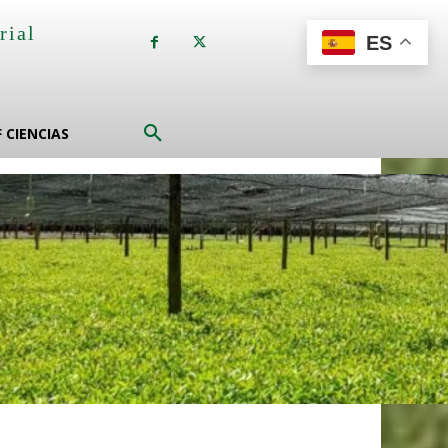
rial
ES
a
F CIENCIAS