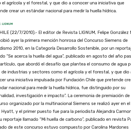
el agrícola y el forestal, y que dio a conocer una iniciativa que
nde crear un estándar nacional para medir la huella hídrica.
: LIGNUM
HILE (22/7/2010).- El editor de Revista LIGNUM, Felipe González 
ecibió ayer la primera mención honrosa del Concurso Siemens de
dismo 2010, en la Categoría Desarrollo Sostenible, por un reporta
ado “Se acerca la huella del agua”, publicado en agosto del año pa
artículo, que abordó el desafío que plantea el consumo de agua p
 de industrias y sectores como el agrícola y el forestal, y que dio 
er una iniciativa impulsada por Fundación Chile que pretende cre
dar nacional para medir la huella hídrica, fue distinguido por su
inalidad, investigación e impacto”. La ceremonia de premiación de
rso organizado por la multinacional Siemens se realizó ayer en el
 Hyatt, y el primer puesto fue para la periodista Alejandra Carmo
u reportaje llamado “Mi huella de carbono”, publicado en revista Pa
urado de este concurso estuvo compuesto por Carolina Mardones