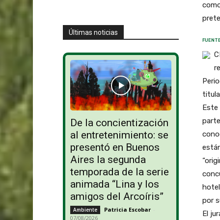
como 
prete
Últimas noticias
FUENTE
C
r
Perio
titul
Este 
parte
De la concientización
al entretenimiento: se
conoc
presentó en Buenos
están
Aires la segunda
“orig
temporada de la serie
concu
animada “Lina y los
hotel
amigos del Arcoíris”
por s
Patricia Escobar
-
Ambiente
El j
07/08/2026