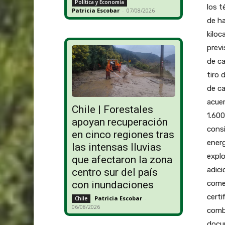
Política y Economía
los 
Patricia Escobar
-
07/08/2026
de ha
kiloc
previ
de ca
tiro 
de ca
acuer
Chile | Forestales
1.600
apoyan recuperación
cons
en cinco regiones tras
energ
las intensas lluvias
expl
que afectaron la zona
adici
centro sur del país
comer
con inundaciones
certi
Patricia Escobar
-
Chile
06/08/2026
combu
docum