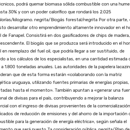
técnicos, podrá quemar biomasa sólida combustible con una hum
sta 30% y con un poder calorífico que rondará los 2.025
alorías/kilogramo. negrita/Biogás forestal/negrita Por otra parte,
sto desarrollar otro emprendimiento altamente innovador en el h
l de Fanapel. Consistirá en dos gasificadores de chips de madera
descendente. El biogás que se produzca será introducido en el ho
l en reemplazo del fuel oil, que podría llegar a ser sustituido, de
do a los cálculos de los especialistas, en una cantidad estimada 
 a 1.800 toneladas anuales. Las autoridades de la papelera lacazi
ideran que de esta forma estarán «colaborando con la matriz
ética uruguaya, utilizando fuentes primarias de energías propias
otadas hasta el momento». También apuntan a «generar una fue
onal de divisas para el país, contribuyendo a mejorar la balanza
cial con el ingreso de divisas provenientes de la comercializació
ficados de reducción de emisiones y del ahorro de la importación 
stible para la generación de energía eléctrica», según señala el
ento que será puesto Ta consideración pública. negrita/Plan de