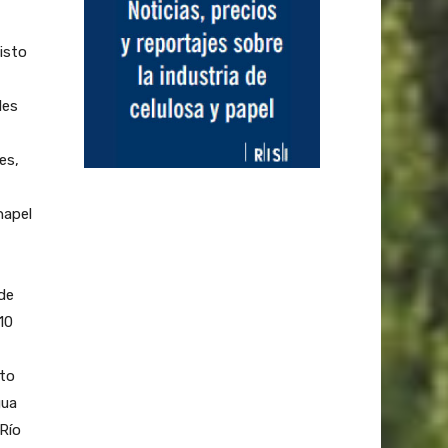
isto
les
es,
napel
 de
10
ito
gua
Río