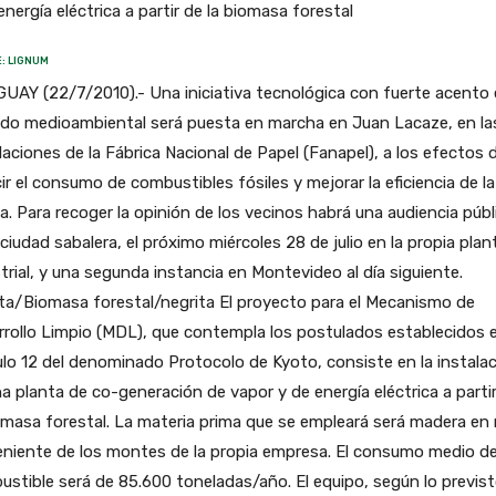
energía eléctrica a partir de la biomasa forestal
: LIGNUM
AY (22/7/2010).- Una iniciativa tecnológica con fuerte acento 
ado medioambiental será puesta en marcha en Juan Lacaze, en la
laciones de la Fábrica Nacional de Papel (Fanapel), a los efectos 
ir el consumo de combustibles fósiles y mejorar la eficiencia de la
a. Para recoger la opinión de los vecinos habrá una audiencia públ
 ciudad sabalera, el próximo miércoles 28 de julio en la propia plan
trial, y una segunda instancia en Montevideo al día siguiente.
ta/Biomasa forestal/negrita El proyecto para el Mecanismo de
rollo Limpio (MDL), que contempla los postulados establecidos e
ulo 12 del denominado Protocolo de Kyoto, consiste en la instala
a planta de co-generación de vapor y de energía eléctrica a parti
omasa forestal. La materia prima que se empleará será madera en 
eniente de los montes de la propia empresa. El consumo medio d
stible será de 85.600 toneladas/año. El equipo, según lo previst