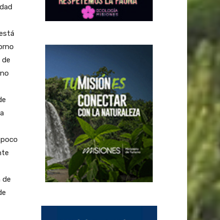
edad
 está
orno
, de
rno
de
na
, poco
nte
n de
de