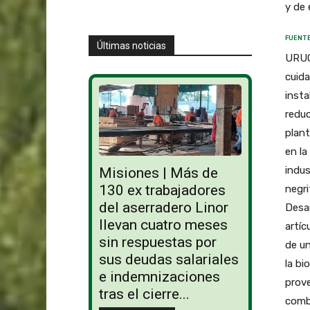
y de 
FUENTE
Últimas noticias
URUGU
cuid
insta
reduc
plant
en la
indus
Misiones | Más de
130 ex trabajadores
negri
del aserradero Linor
Desar
llevan cuatro meses
artíc
sin respuestas por
de un
sus deudas salariales
la bi
e indemnizaciones
prov
tras el cierre...
combu