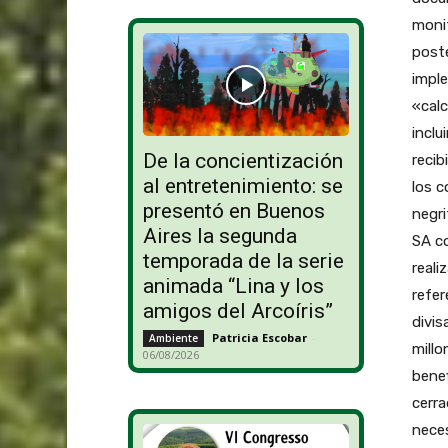
monit
poste
impl
«calc
inclu
De la concientización
recib
al entretenimiento: se
los c
presentó en Buenos
negri
Aires la segunda
SA co
temporada de la serie
reali
animada “Lina y los
refer
amigos del Arcoíris”
divis
Patricia Escobar
-
Ambiente
millo
06/08/2026
benef
cerra
neces