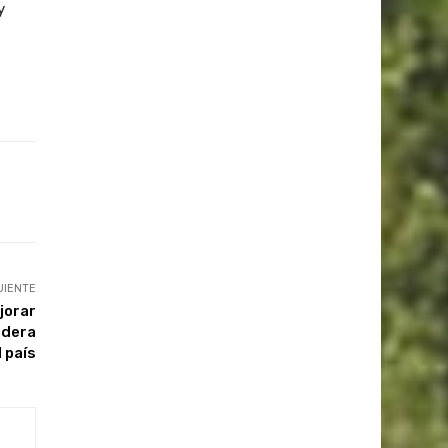
y
UIENTE
jorar
adera
l país