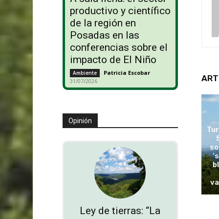
productivo y científico
de la región en
Posadas en las
conferencias sobre el
impacto de El Niño
Patricia Escobar
-
Ambiente
ART
31/07/2026
Opinión
Tur
so
‘
b
va
Ley de tierras: “La