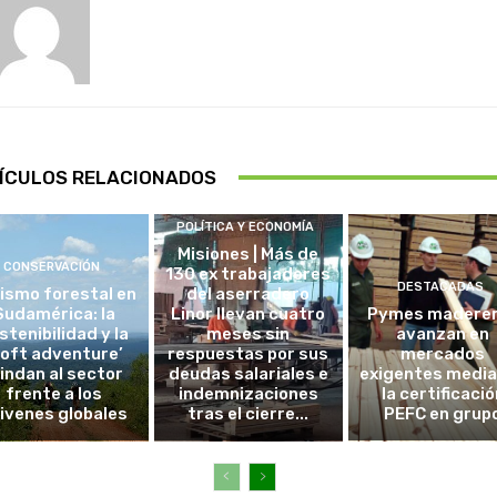
ÍCULOS RELACIONADOS
POLÍTICA Y ECONOMÍA
Misiones | Más de
CONSERVACIÓN
130 ex trabajadores
DESTACADAS
ismo forestal en
del aserradero
Sudamérica: la
Linor llevan cuatro
Pymes madere
stenibilidad y la
meses sin
avanzan en
soft adventure’
respuestas por sus
mercados
lindan al sector
deudas salariales e
exigentes medi
frente a los
indemnizaciones
la certificació
ivenes globales
tras el cierre...
PEFC en grup