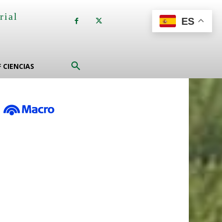
rial
ES
a
F CIENCIAS