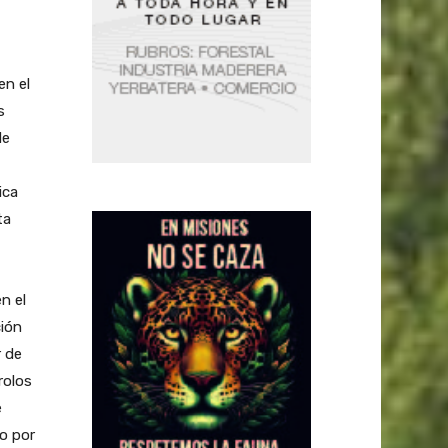
en el
s
de
ica
ta
n el
ción
r de
rolos
e
o por