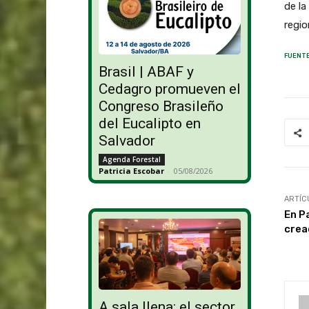
de la
regio
FUENTE
Brasil | ABAF y
Cedagro promueven el
Congreso Brasileño
del Eucalipto en
Salvador
Agenda Forestal
Patricia Escobar
-
05/08/2026
ARTÍC
En P
crea
A sala llena: el sector