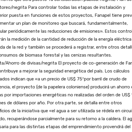
oreo/negrita Para controlar todas las etapas de instalación y
rior puesta en funciones de estos proyectos, Fanapel tiene prev
ementar un plan de monitoreo que buscará, fundamentalmente,
ular periódicamente las reducciones de emisiones». Estos contro
irán la medición de la cantidad de reducción de la energía eléctrica
ida de la red y también se procederá a registrar, entre otros detall
onsumos de biomasa forestal y las cenizas resultantes.
ta/Ahorro de divisas/negrita El proyecto de co-generación de Fa
ntribuye a mejorar la seguridad energética del país. Los cálculos
zados indican que «a un precio de US$ 75″por barril de crudo de
encia, el proyecto (de la papelera coloniense) producirá un ahorro
as por importaciones energéticas no realizadas del orden de US$ 
nes de dólares por año. Por otra parte, se detalla entre otros
icios de la iniciativa que «el agua a ser utilizada se rédela en circu
do, recuperándose parcialmente para su retorno a la caldera. El a
aria para las distintas etapas del emprendimiento provendrá del 