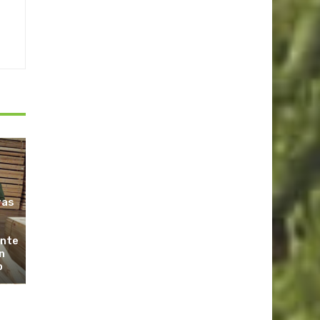
ras
ante
n
o