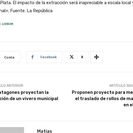
 Plata. El impacto de la extracción será inapreciable a escala local 
nal». Fuente: La República
: LIGNUM
Facebook
X
Cuota
ULO ANTERIOR
ARTÍCULO SIG
atagones proyectan la
Proponen proyecto para me
ción de un vivero municipal
el traslado de rollos de m
en e
Matias