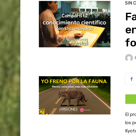
SIN 
F
en
fo
El pr
los p
Kyoto