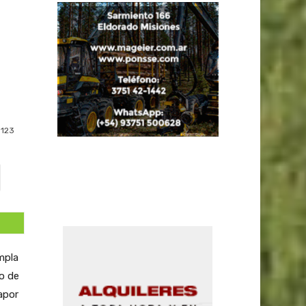
123
mpla
o de
apor