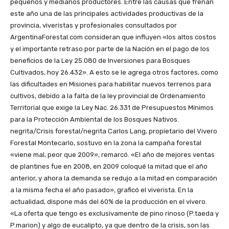
pequeños y medianos productores. Entre las causas que frenan
este año una de las principales actividades productivas de la
provincia, viveristas y profesionales consultados por
ArgentinaForestal.com consideran que influyen «los altos costos
y el importante retraso por parte de la Nación en el pago de los
beneficios de la Ley 25.080 de Inversiones para Bosques
Cultivados, hoy 26.432». A esto se le agrega otros factores, como
las dificultades en Misiones para habilitar nuevos terrenos para
cultivos, debido a la falta de la ley provincial de Ordenamiento
Territorial que exige la Ley Nac. 26.331 de Presupuestos Mínimos
para la Protección Ambiental de los Bosques Nativos.
negrita/Crisis forestal/negrita Carlos Lang, propietario del Vivero
Forestal Montecarlo, sostuvo en la zona la campaña forestal
«viene mal, peor que 2009», remarcó. «El año de mejores ventas
de plantines fue en 2008, en 2009 coloqué la mitad que el año
anterior, y ahora la demanda se redujo a la mitad en comparación
a la misma fecha el año pasado», graficó el viverista. En la
actualidad, dispone más del 60% de la producción en el vivero.
«La oferta que tengo es exclusivamente de pino rinoso (P.taeda y
P.marion) y algo de eucalipto, ya que dentro de la crisis, son las