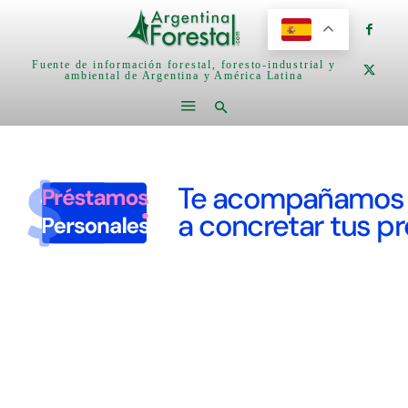
Fuente de información forestal, foresto-industrial y
ambiental de Argentina y América Latina