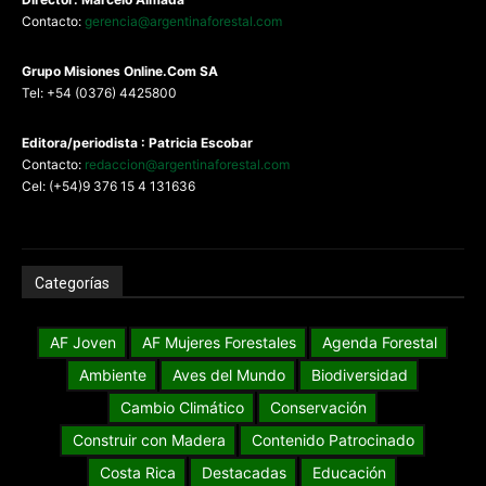
Contacto:
gerencia@argentinaforestal.com
G
rupo Misiones
Online.Com
SA
Tel: +54 (0376) 4425800
Editora/periodista : Patricia Escobar
Contacto:
redaccion@argentinaforestal.com
Cel: (+54)9 376 15 4 131636
Categorías
AF Joven
AF Mujeres Forestales
Agenda Forestal
Ambiente
Aves del Mundo
Biodiversidad
Cambio Climático
Conservación
Construir con Madera
Contenido Patrocinado
Costa Rica
Destacadas
Educación