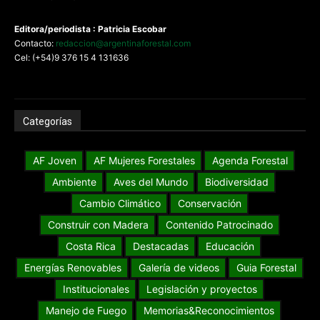
Editora/periodista : Patricia Escobar
Contacto:
redaccion@argentinaforestal.com
Cel: (+54)9 376 15 4 131636
Categorías
AF Joven
AF Mujeres Forestales
Agenda Forestal
Ambiente
Aves del Mundo
Biodiversidad
Cambio Climático
Conservación
Construir con Madera
Contenido Patrocinado
Costa Rica
Destacadas
Educación
Energías Renovables
Galería de videos
Guia Forestal
Institucionales
Legislación y proyectos
Manejo de Fuego
Memorias&Reconocimientos