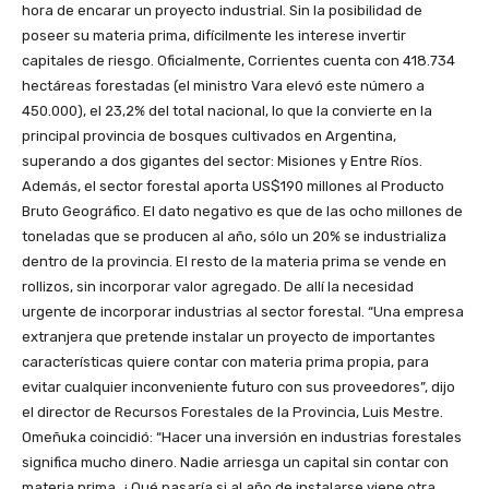
hora de encarar un proyecto industrial. Sin la posibilidad de
poseer su materia prima, difícilmente les interese invertir
capitales de riesgo. Oficialmente, Corrientes cuenta con 418.734
hectáreas forestadas (el ministro Vara elevó este número a
450.000), el 23,2% del total nacional, lo que la convierte en la
principal provincia de bosques cultivados en Argentina,
superando a dos gigantes del sector: Misiones y Entre Ríos.
Además, el sector forestal aporta US$190 millones al Producto
Bruto Geográfico. El dato negativo es que de las ocho millones de
toneladas que se producen al año, sólo un 20% se industrializa
dentro de la provincia. El resto de la materia prima se vende en
rollizos, sin incorporar valor agregado. De allí la necesidad
urgente de incorporar industrias al sector forestal. “Una empresa
extranjera que pretende instalar un proyecto de importantes
características quiere contar con materia prima propia, para
evitar cualquier inconveniente futuro con sus proveedores”, dijo
el director de Recursos Forestales de la Provincia, Luis Mestre.
Omeñuka coincidió: “Hacer una inversión en industrias forestales
significa mucho dinero. Nadie arriesga un capital sin contar con
materia prima. ¿Qué pasaría si al año de instalarse viene otra