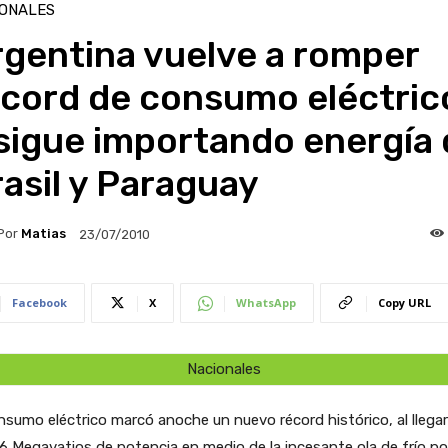
IONALES
rgentina vuelve a romper
écord de consumo eléctric
sigue importando energía 
asil y Paraguay
Por
Matias
23/07/2010
Facebook
X
WhatsApp
Copy URL
Nacionales
nsumo eléctrico marcó anoche un nuevo récord histórico, al llegar
6 Megavatios de potencia en medio de la incesante ola de frío pola