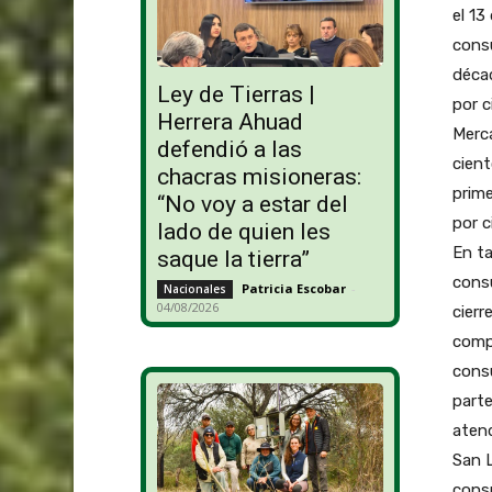
el 13
cons
déca
Ley de Tierras |
por c
Herrera Ahuad
Merca
defendió a las
cient
chacras misioneras:
prime
“No voy a estar del
por c
lado de quien les
En ta
saque la tierra”
consu
Patricia Escobar
-
Nacionales
04/08/2026
cierr
comp
consu
parte
atend
San L
consu