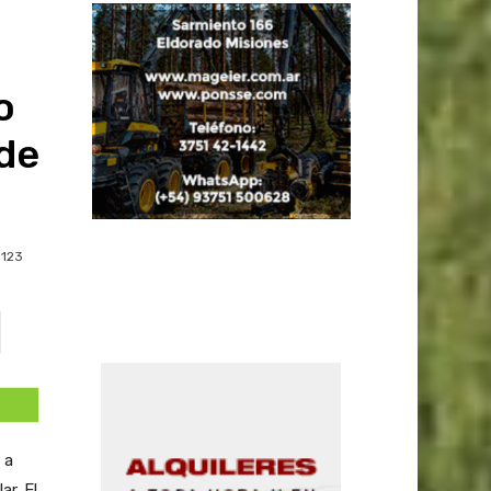
o
de
123
 a
r. El