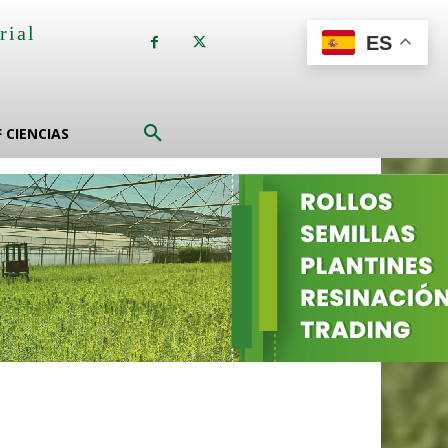
rial
ES
a
F CIENCIAS