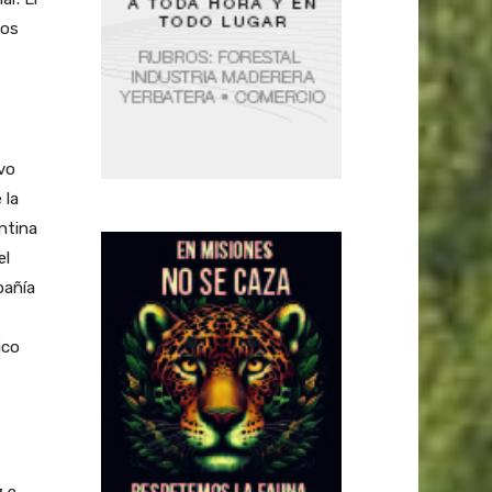
los
vo
 la
entina
el
pañía
ico