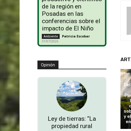
de la región en
Posadas en las
conferencias sobre el
impacto de El Niño
Patricia Escobar
-
Ambiente
31/07/2026
ART
Opinión
Del
Pu
sob
y e
Ley de tierras: “La
en
propiedad rural