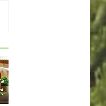
S
 al
rá
en