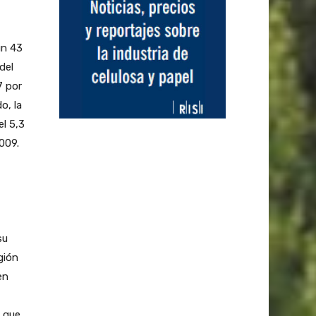
un 43
del
7 por
o, la
l 5,3
009.
su
gión
en
, que