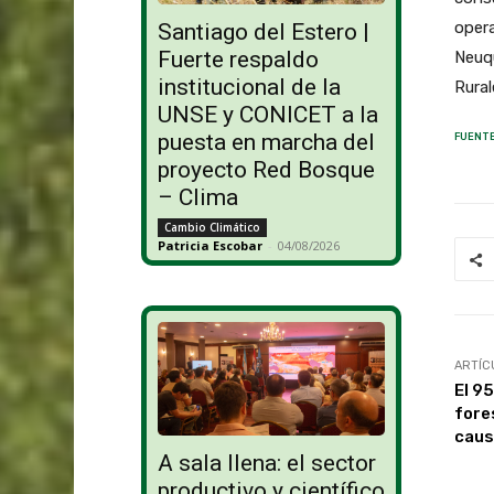
opera
Santiago del Estero |
Fuerte respaldo
Neuqu
institucional de la
Rural
UNSE y CONICET a la
puesta en marcha del
FUENTE
proyecto Red Bosque
– Clima
Cambio Climático
Patricia Escobar
-
04/08/2026
ARTÍC
El 9
fore
caus
A sala llena: el sector
productivo y científico