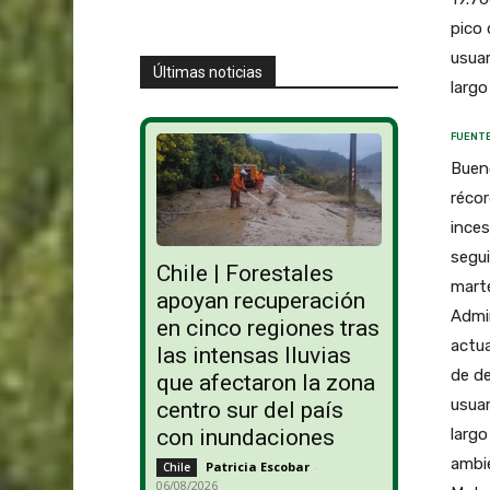
pico 
usuar
Últimas noticias
largo
FUENTE
Bueno
récor
inces
segui
Chile | Forestales
marte
apoyan recuperación
Admi
en cinco regiones tras
actua
las intensas lluvias
de de
que afectaron la zona
usuar
centro sur del país
largo
con inundaciones
ambie
Patricia Escobar
-
Chile
06/08/2026