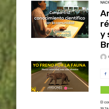
NAC
A
r
y 
Br
El co
19.76