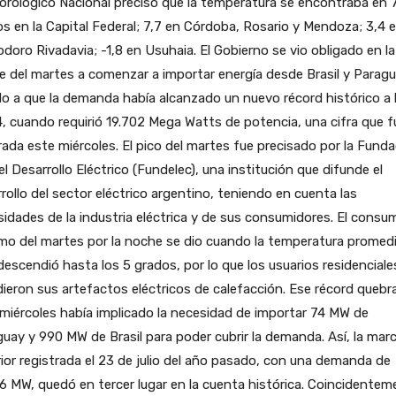
rológico Nacional precisó que la temperatura se encontraba en 
s en la Capital Federal; 7,7 en Córdoba, Rosario y Mendoza; 3,4 
oro Rivadavia; -1,8 en Usuhaia. El Gobierno se vio obligado en la
 del martes a comenzar a importar energía desde Brasil y Parag
o a que la demanda había alcanzado un nuevo récord histórico a 
, cuando requirió 19.702 Mega Watts de potencia, una cifra que f
ada este miércoles. El pico del martes fue precisado por la Fund
el Desarrollo Eléctrico (Fundelec), una institución que difunde el
rollo del sector eléctrico argentino, teniendo en cuenta las
idades de la industria eléctrica y de sus consumidores. El consu
o del martes por la noche se dio cuando la temperatura promedi
descendió hasta los 5 grados, por lo que los usuarios residenciale
ieron sus artefactos eléctricos de calefacción. Ese récord quebr
miércoles había implicado la necesidad de importar 74 MW de
uay y 990 MW de Brasil para poder cubrir la demanda. Así, la mar
ior registrada el 23 de julio del año pasado, con una demanda de
6 MW, quedó en tercer lugar en la cuenta histórica. Coincidentem