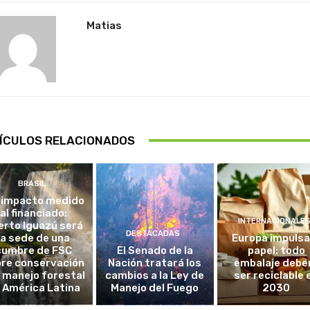
Matias
ÍCULOS RELACIONADOS
BRASIL
 impacto medido
al financiado:
INTERNACIONALE
erto Iguazú será
DESTACADAS
la sede de una
Europa impulsa
cumbre de FSC
El Senado de la
papel: todo
re conservación
Nación tratará los
embalaje debe
l manejo forestal
cambios a la Ley de
ser reciclable 
 América Latina
Manejo del Fuego
2030