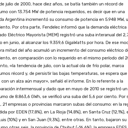
 de julio de 2000, hace diez años, se batía también un récord de
umo con 13.754 MW de potencia requeridos, es decir que en una
da Argentina incrementó su consumo de potencia en 5.948 MW, 
iento. Por otra parte, Fendelec informó que la demanda eléctrica 
do Eléctrico Mayorista (MEM) registró una suba interanual del 2,
o en junio, al alcanzar los 9.359,6 GigaWatts por hora. De ese mod
ra mitad del año acumuló un incremento del consumo eléctrico de
iento, en comparación con lo requerido en el mismo período del 2
nto, «la tendencia de julio, con la actual ola de frío polar, marca
mos récord y, de persistir las bajas temperaturas, se espera que
e con un alza aún mayor», señaló el informe. En lo referente a la
aración intermensual y dado que en mayo de 2010 se registró un
mo de 8.863,6 GWh, se verificó una suba del 5,6 por ciento. Por 
, 21 empresas o provincias marcaron subas del consumo: en la re
ida por EDEN (17,8%), en La Rioja (14,8%), en Santa Cruz (12,1%), 
uis (10%) y en San Juan (9,3%), entre otras. En tanto, bajaron su
mo otras seis, la provincia de Chubut (-16,6%), la empresa EDES