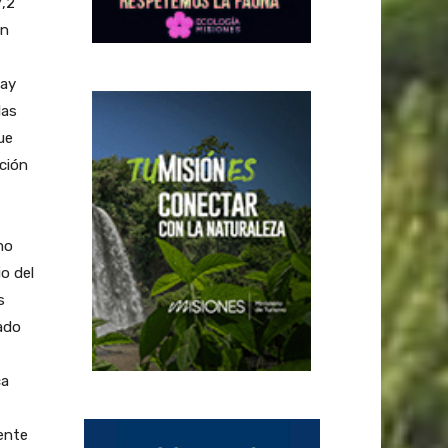
7,2
en
uay
las
ue
ación
mo
o del
s
ado
ca
ente