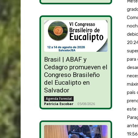
Meteo
grado
Comod
noche
debid
20:24
super
Brasil | ABAF y
para 
Cedagro promueven el
desar
Congreso Brasileño
neces
del Eucalipto en
máxim
Salvador
país 
Agenda Forestal
prend
Patricia Escobar
-
05/08/2026
este 
Parag
anter
19.56