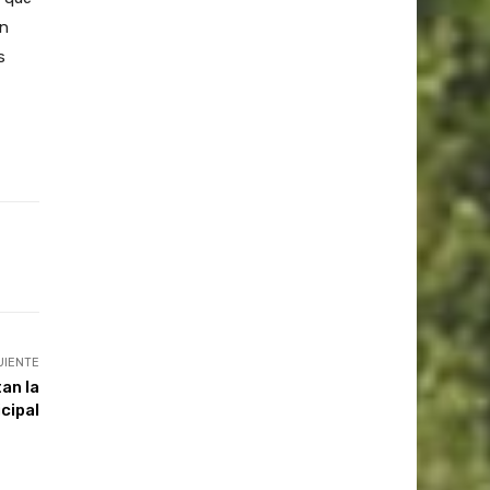
en
s
UIENTE
an la
cipal