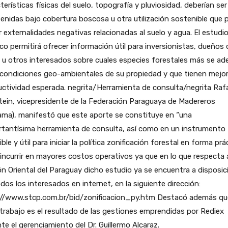
terísticas físicas del suelo, topografía y pluviosidad, deberían ser
nidas bajo cobertura boscosa u otra utilización sostenible que 
r externalidades negativas relacionadas al suelo y agua. El estudi
co permitirá ofrecer información útil para inversionistas, dueños 
a u otros interesados sobre cuales especies forestales más se a
 condiciones geo-ambientales de su propiedad y que tienen mejo
ctividad esperada. negrita/Herramienta de consulta/negrita Raf
tein, vicepresidente de la Federación Paraguaya de Madereros
ama), manifestó que este aporte se constituye en “una
rtantísima herramienta de consulta, así como en un instrumento
ible y útil para iniciar la política zonificación forestal en forma prá
 incurrir en mayores costos operativos ya que en lo que respecta a
n Oriental del Paraguay dicho estudio ya se encuentra a disposic
dos los interesados en internet, en la siguiente dirección:
://www.stcp.com.br/bid/zonificacion_py.htm Destacó además qu
trabajo es el resultado de las gestiones emprendidas por Rediex
te el gerenciamiento del Dr. Guillermo Alcaraz.