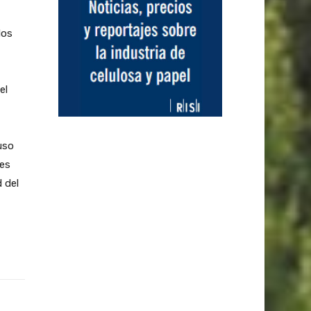
dos
el
uso
les
 del