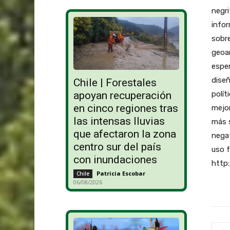
negri
infor
sobre
geoam
esper
diseñ
Chile | Forestales
polít
apoyan recuperación
en cinco regiones tras
mejor
las intensas lluvias
más s
que afectaron la zona
negat
centro sur del país
uso f
con inundaciones
http
Patricia Escobar
-
Chile
06/08/2026