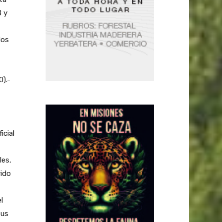
B y
dos
).-
icial
les,
rido
l
sus