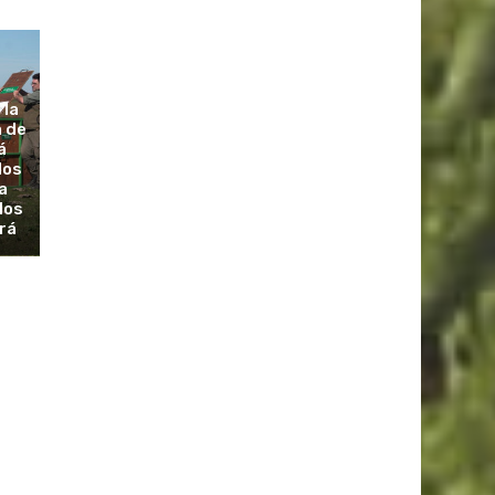
 la
a de
á
dos
a
los
rá