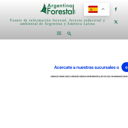
Fuente de información forestal, foresto-industrial y
ambiental de Argentina y América Latina