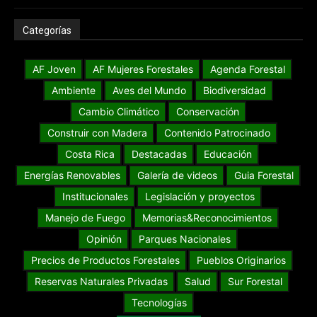
Categorías
AF Joven
AF Mujeres Forestales
Agenda Forestal
Ambiente
Aves del Mundo
Biodiversidad
Cambio Climático
Conservación
Construir con Madera
Contenido Patrocinado
Costa Rica
Destacadas
Educación
Energías Renovables
Galería de videos
Guia Forestal
Institucionales
Legislación y proyectos
Manejo de Fuego
Memorias&Reconocimientos
Opinión
Parques Nacionales
Precios de Productos Forestales
Pueblos Originarios
Reservas Naturales Privadas
Salud
Sur Forestal
Tecnologías